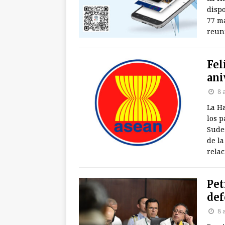
dispo
77 m
reun
Fel
ani
8 
La Ha
los p
Sudes
de l
rela
Pet
def
8 