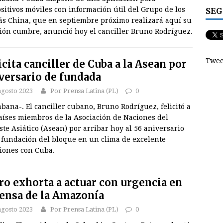
sitivos móviles con información útil del Grupo de los
SEG
ás China, que en septiembre próximo realizará aquí su
ión cumbre, anunció hoy el canciller Bruno Rodríguez.
Twee
icita canciller de Cuba a la Asean por
versario de fundada
agosto 2023
Por Prensa Latina (PL)
0
bana-. El canciller cubano, Bruno Rodríguez, felicitó a
aíses miembros de la Asociación de Naciones del
te Asiático (Asean) por arribar hoy al 56 aniversario
a fundación del bloque en un clima de excelente
ciones con Cuba.
ro exhorta a actuar con urgencia en
ensa de la Amazonía
agosto 2023
Por Prensa Latina (PL)
0