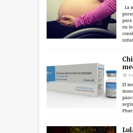
La ma
pers
para
en lo
cons
niñas
Chi
me
8 
El m
mono
páncr
según
Phar
Lul