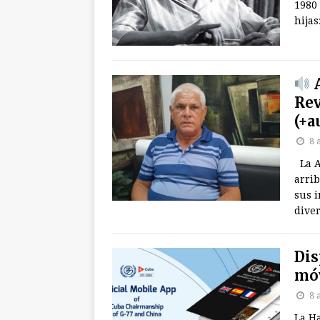
1980
hijas
A
Rev
(+a
8 
La A
arrib
sus 
diver
Dis
móv
8 
La H