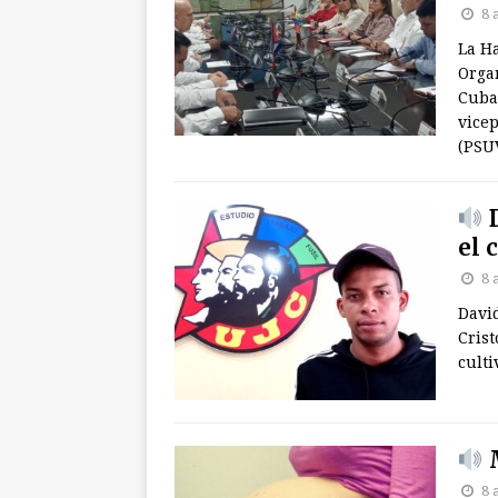
8 
La Ha
Orga
Cuba 
vicep
(PSUV
D
el 
8 
Davi
Crist
culti
M
8 