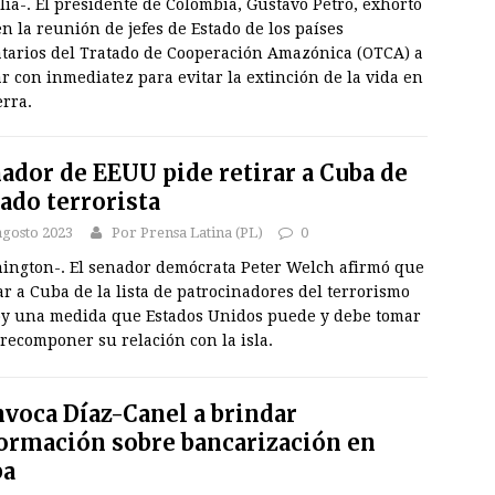
lia-. El presidente de Colombia, Gustavo Petro, exhortó
n la reunión de jefes de Estado de los países
atarios del Tratado de Cooperación Amazónica (OTCA) a
r con inmediatez para evitar la extinción de la vida en
erra.
ador de EEUU pide retirar a Cuba de
tado terrorista
agosto 2023
Por Prensa Latina (PL)
0
ington-. El senador demócrata Peter Welch afirmó que
ar a Cuba de la lista de patrocinadores del terrorismo
oy una medida que Estados Unidos puede y debe tomar
recomponer su relación con la isla.
voca Díaz-Canel a brindar
ormación sobre bancarización en
ba