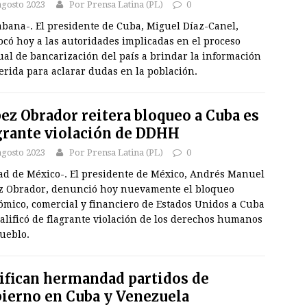
agosto 2023
Por Prensa Latina (PL)
0
abana-. El presidente de Cuba, Miguel Díaz-Canel,
có hoy a las autoridades implicadas en el proceso
al de bancarización del país a brindar la información
rida para aclarar dudas en la población.
ez Obrador reitera bloqueo a Cuba es
grante violación de DDHH
agosto 2023
Por Prensa Latina (PL)
0
ad de México-. El presidente de México, Andrés Manuel
z Obrador, denunció hoy nuevamente el bloqueo
ómico, comercial y financiero de Estados Unidos a Cuba
calificó de flagrante violación de los derechos humanos
ueblo.
ifican hermandad partidos de
ierno en Cuba y Venezuela