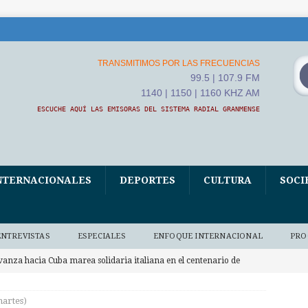
TRANSMITIMOS POR LAS FRECUENCIAS
99.5 | 107.9 FM
1140 | 1150 | 1160 KHZ AM
ESCUCHE AQUÍ LAS EMISORAS DEL SISTEMA RADIAL GRANMENSE
NTERNACIONALES
DEPORTES
CULTURA
SOCI
ENTREVISTAS
ESPECIALES
ENFOQUE INTERNACIONAL
PRO
vanza hacia Cuba marea solidaria italiana en el centenario de
martes)
Concluye en Granma semana mundial de lactancia materna (+