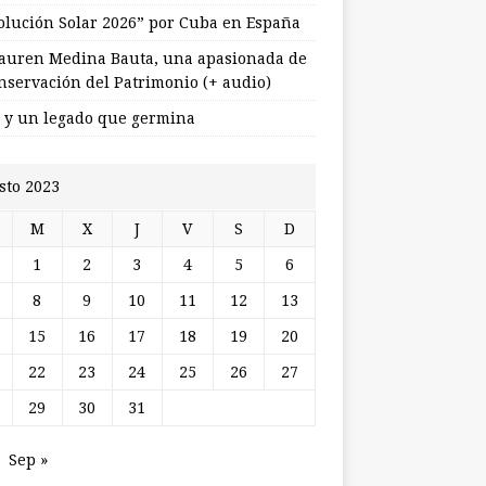
olución Solar 2026” por Cuba en España
uren Medina Bauta, una apasionada de
onservación del Patrimonio (+ audio)
l y un legado que germina
sto 2023
M
X
J
V
S
D
1
2
3
4
5
6
8
9
10
11
12
13
15
16
17
18
19
20
22
23
24
25
26
27
29
30
31
Sep »