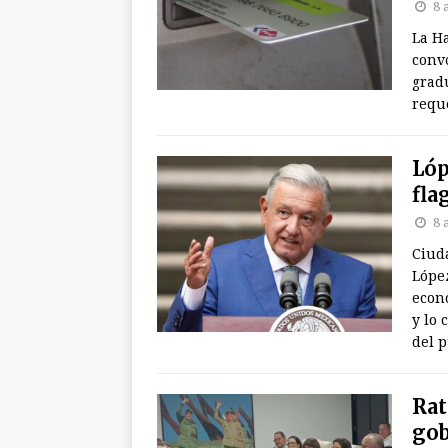
8 
La H
convo
gradu
reque
Lóp
fla
8 
Ciud
Lópe
econ
y lo 
del p
Rat
gob