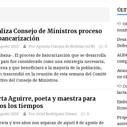
ÚLT
AUDIO BAJO DEMANDA
mbajador cubano agradece apoyo de Unión Económica
Os
BA
liza Consejo de Ministros proceso
enam
bancarización
roponen iniciativas para celebrar 50 aniversario de la
Desa
Defen
agosto 2023
Por Agencia Cubana de Noticias (ACN)
0
ranma
EDUCACIÓN
ALBA
bana-. El proceso de bancarización que se desarrolla
Osviel Castro Medel, un periodista enamorado de la historia (+
comp
 país fue considerado como una estrategia necesaria,
 BAJO DEMANDA
na y que beneficiará a la mayoría de la población,
Avan
n trascendió en la reunión de esta semana del Comité
en el
esarrollan en Pilón Día Nacional de la Defensa (+ fotos)
tivo del Consejo de Ministros.
Co
lacta
LBA Movimientos reafirma en Cuba compromiso con el
ta Aguirre, poeta y maestra para
Emba
os los tiempos
BA
Econ
agosto 2023
Por Ariel Rodríguez Gómez
0
Prop
nta y tres años nos separan de aquel 8 de agosto de
aniv