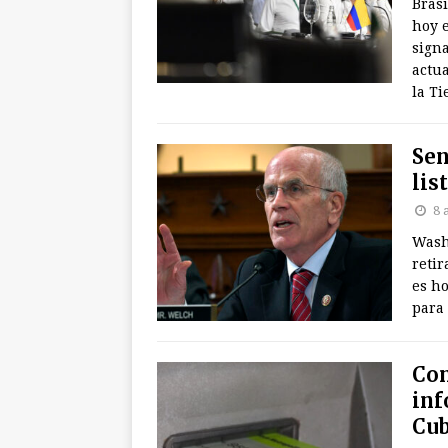
Brasi
hoy e
sign
actua
la Ti
Sen
lis
8 
Wash
retir
es h
para 
Con
inf
Cu