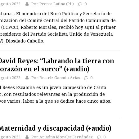
agosto 2023
Por Prensa Latina (PL)
0
bana-. El miembro del Buró Político y Secretario de
nización del Comité Central del Partido Comunista de
(CCPCC), Roberto Morales, recibió hoy aquí al primer
residente del Partido Socialista Unido de Venezuela
), Diosdado Cabello.
avid Reyes: “Labrando la tierra con
corazón en el surco” (+audio)
agosto 2023
Por Beatriz Ganado Arias
0
d Reyes Escalona es un joven campesino de Cauto
o, con resultados relevantes en la producción de
vos varios, labor a la que se dedica hace cinco años.
aternidad y discapacidad (+audio)
agosto 2023
Por Ariadna Morales Fernández
0