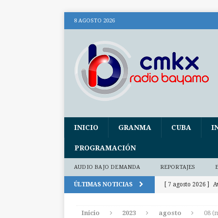
8 AGOSTO 2026
INICIO
GRANMA
CUBA
I
PROGRAMACIÓN
AUDIO BAJO DEMANDA
REPORTAJES
ÚLTIMAS NOTICIAS
[ 7 agosto 2026 ]
A
Fidel
CUBA
Inicio
2023
agosto
08 (
[ 7 agosto 2026 ]