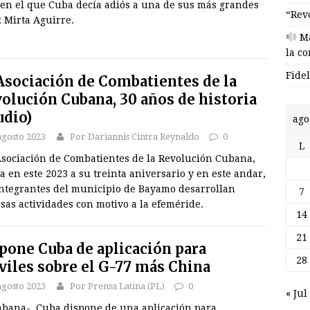
 en el que Cuba decía adiós a una de sus más grandes
“Rev
: Mirta Aguirre.
Ma
la c
Fide
sociación de Combatientes de la
olución Cubana, 30 años de historia
udio)
ago
agosto 2023
Por Dariannis Cintra Reynaldo
0
L
sociación de Combatientes de la Revolución Cubana,
a en este 2023 a su treinta aniversario y en este andar,
integrantes del municipio de Bayamo desarrollan
7
sas actividades con motivo a la efeméride.
14
21
pone Cuba de aplicación para
28
iles sobre el G-77 más China
agosto 2023
Por Prensa Latina (PL)
0
« Jul
abana-. Cuba dispone de una aplicación para