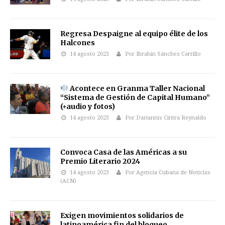
Regresa Despaigne al equipo élite de los
Halcones
14 agosto 2023
Por Ibrahín Sánchez Carrillo
Acontece en Granma Taller Nacional
“Sistema de Gestión de Capital Humano”
(+audio y fotos)
14 agosto 2023
Por Dariannis Cintra Reynaldo
Convoca Casa de las Américas a su
Premio Literario 2024
14 agosto 2023
Por Agencia Cubana de Noticias
(ACN)
Exigen movimientos solidarios de
latinoamérica fin del bloqueo