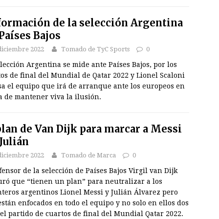
formación de la selección Argentina
 Países Bajos
diciembre 2022
Tomado de TyC Sports
0
lección Argentina se mide ante Países Bajos, por los
os de final del Mundial de Qatar 2022 y Lionel Scaloni
sa el equipo que irá de arranque ante los europeos en
 de mantener viva la ilusión.
plan de Van Dijk para marcar a Messi
 Julián
diciembre 2022
Tomado de Marca
0
fensor de la selección de Países Bajos Virgil van Dijk
uró que “tienen un plan” para neutralizar a los
teros argentinos Lionel Messi y Julián Álvarez pero
stán enfocados en todo el equipo y no solo en ellos dos
el partido de cuartos de final del Mundial Qatar 2022.