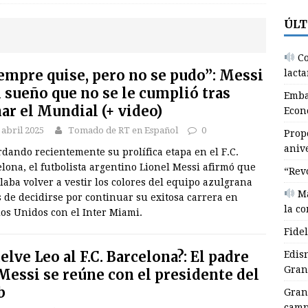
ÚLT
idel y un legado que germina
GRANMA
disnel Corrales, quinto multimedallista de Granma en Santo
Co
DEPORTES
empre quise, pero no se pudo”: Messi
lacta
l sueño que no se le cumplió tras
Concluye en Granma semana mundial de lactancia materna (+
Emba
ar el Mundial (+ video)
Econ
AUDIO BAJO DEMANDA
 abril 2025
Tomado de RT en Español
0
Prop
mbajador cubano agradece apoyo de Unión Económica
aniv
dando recientemente su prolífica etapa en el F.C.
BA
lona, el futbolista argentino Lionel Messi afirmó que
“Rev
aba volver a vestir los colores del equipo azulgrana
roponen iniciativas para celebrar 50 aniversario de la
Ma
 de decidirse por continuar su exitosa carrera en
la c
ranma
EDUCACIÓN
os Unidos con el Inter Miami.
Fide
elve Leo al F.C. Barcelona?: El padre
Edis
Gran
Messi se reúne con el presidente del
b
Gran
camp