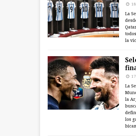
18
La S
desde
Qatar
todos
la vi
Sel
fin
17
La Se
Mund
la Ar
busca
defin
los g
bica