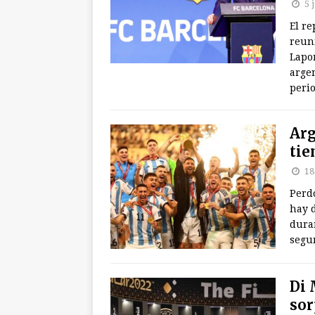
5 
El re
reuni
Lapor
argen
perio
Arg
tie
18
Perdo
hay d
duran
segu
Di 
sor