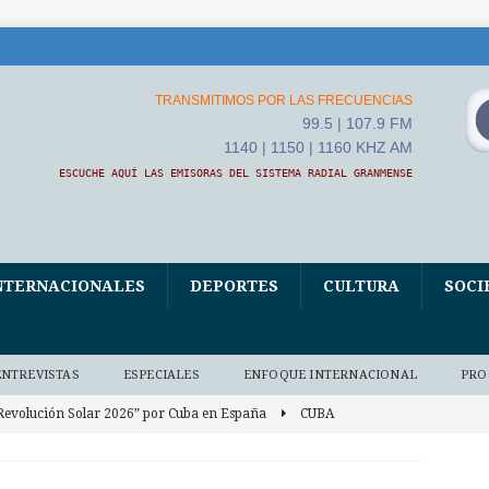
TRANSMITIMOS POR LAS FRECUENCIAS
99.5 | 107.9 FM
1140 | 1150 | 1160 KHZ AM
ESCUCHE AQUÍ LAS EMISORAS DEL SISTEMA RADIAL GRANMENSE
NTERNACIONALES
DEPORTES
CULTURA
SOCI
ENTREVISTAS
ESPECIALES
ENFOQUE INTERNACIONAL
PRO
Revolución Solar 2026” por Cuba en España
CUBA
Mauren Medina Bauta, una apasionada de la conservación del
o)
AUDIO BAJO DEMANDA