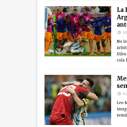
La 
Arg
ant
10
No le
árbit
Dibu 
cola
Mes
sem
9 
Leo M
imag
semif