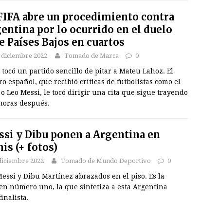
FIFA abre un procedimiento contra
entina por lo ocurrido en el duelo
e Países Bajos en cuartos
 diciembre 2022
Tomado de Marca
0
 tocó un partido sencillo de pitar a Mateu Lahoz. El
ro español, que recibió críticas de futbolistas como el
o Leo Messi, le tocó dirigir una cita que sigue trayendo
 horas después.
si y Dibu ponen a Argentina en
is (+ fotos)
diciembre 2022
Tomado de Mundo Deportivo
0
essi y Dibu Martínez abrazados en el piso. Es la
en número uno, la que sintetiza a esta Argentina
inalista.