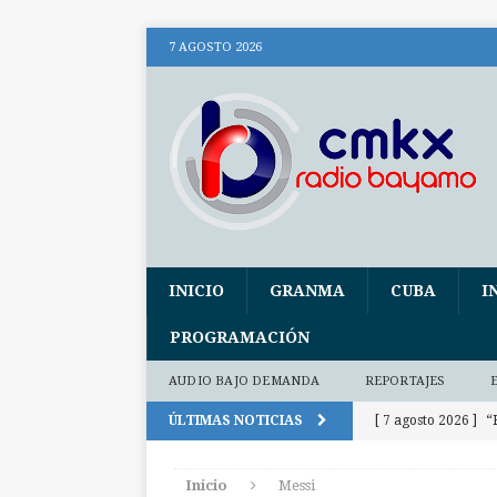
7 AGOSTO 2026
INICIO
GRANMA
CUBA
I
PROGRAMACIÓN
AUDIO BAJO DEMANDA
REPORTAJES
ÚLTIMAS NOTICIAS
[ 7 agosto 2026 ]
“
[ 7 agosto 2026 ]
Inicio
Messi
Patrimonio (+ audi