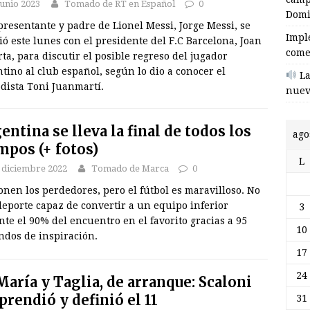
junio 2023
Tomado de RT en Español
0
Domi
presentante y padre de Lionel Messi, Jorge Messi, se
Impl
ó este lunes con el presidente del F.C Barcelona, Joan
come
ta, para discutir el posible regreso del jugador
tino al club español, según lo dio a conocer el
La
dista Toni Juanmartí.
nuev
entina se lleva la final de todos los
ago
mpos (+ fotos)
L
 diciembre 2022
Tomado de Marca
0
nen los perdedores, pero el fútbol es maravilloso. No
eporte capaz de convertir a un equipo inferior
3
te el 90% del encuentro en el favorito gracias a 95
10
ndos de inspiración.
17
24
María y Taglia, de arranque: Scaloni
prendió y definió el 11
31