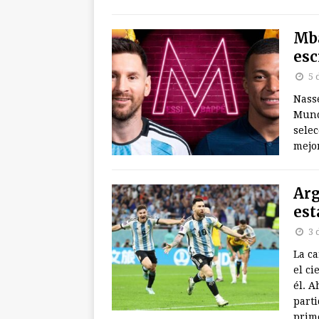
Mba
esc
5 
Nasse
Mundi
selec
mejo
Arg
est
3 
La ca
el ci
él. A
parti
prim