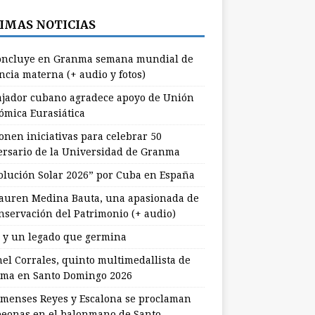
IMAS NOTICIAS
ncluye en Granma semana mundial de
ncia materna (+ audio y fotos)
jador cubano agradece apoyo de Unión
ómica Eurasiática
onen iniciativas para celebrar 50
ersario de la Universidad de Granma
olución Solar 2026” por Cuba en España
uren Medina Bauta, una apasionada de
onservación del Patrimonio (+ audio)
l y un legado que germina
nel Corrales, quinto multimedallista de
ma en Santo Domingo 2026
menses Reyes y Escalona se proclaman
eonas en el balonmano de Santo