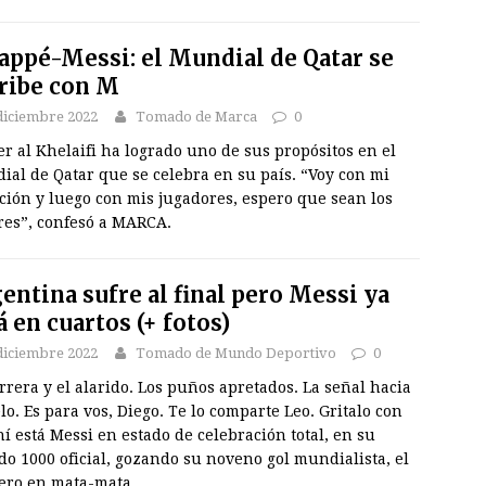
ppé-Messi: el Mundial de Qatar se
ribe con M
diciembre 2022
Tomado de Marca
0
r al Khelaifi ha logrado uno de sus propósitos en el
al de Qatar que se celebra en su país. “Voy con mi
ción y luego con mis jugadores, espero que sean los
res”, confesó a MARCA.
entina sufre al final pero Messi ya
á en cuartos (+ fotos)
diciembre 2022
Tomado de Mundo Deportivo
0
rrera y el alarido. Los puños apretados. La señal hacia
elo. Es para vos, Diego. Te lo comparte Leo. Gritalo con
hí está Messi en estado de celebración total, en su
do 1000 oficial, gozando su noveno gol mundialista, el
ero en mata-mata…