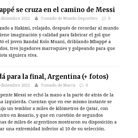
ppé se cruza en el camino de Messi
 diciembre 2022
Tomado de Mundo Deportivo
0
zado a Hakimi, relajado, después de recordar al mundo
iene imaginación y calidad para fabricar el gol que
tó el joven Randal Kolo Muani, driblando Mbappé a
 dos, tres jugadores marroquíes y golpeando para que
lota siguiera viva.
á para la final, Argentina (+ fotos)
 diciembre 2022
Tomado de Marca
0
pente Messi se echó la mano a la parte de atrás de la
na izquierda. Cuentan que en ese mismo instante se
jo un temblor a miles de kilómetros de Qatar, con
entro en Rosario, y que en cuestión de segundos
nas de miles de argentinos mostraron su disposición a
ar una extremidad inferior al 10 de su selección.