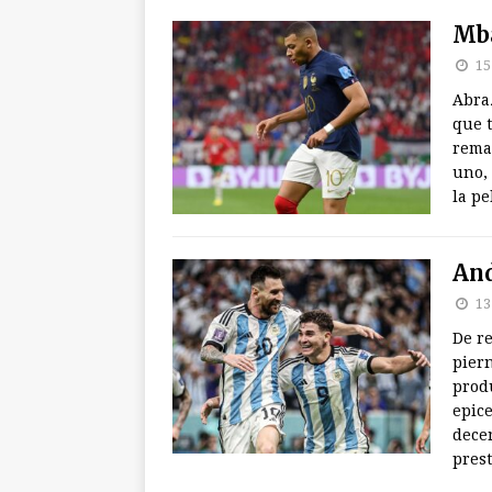
Mba
15
Abra
que t
rema
uno,
la pe
And
13
De re
pier
produ
epic
dece
prest