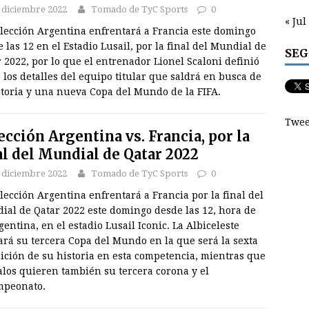
 diciembre 2022
Tomado de TyC Sports
0
« Jul
elección Argentina enfrentará a Francia este domingo
 las 12 en el Estadio Lusail, por la final del Mundial de
SEG
 2022, por lo que el entrenador Lionel Scaloni definió
 los detalles del equipo titular que saldrá en busca de
ctoria y una nueva Copa del Mundo de la FIFA.
Twee
ección Argentina vs. Francia, por la
al del Mundial de Qatar 2022
 diciembre 2022
Tomado de TyC Sports
0
lección Argentina enfrentará a Francia por la final del
ial de Qatar 2022 este domingo desde las 12, hora de
gentina, en el estadio Lusail Iconic. La Albiceleste
rá su tercera Copa del Mundo en la que será la sexta
ición de su historia en esta competencia, mientras que
alos quieren también su tercera corona y el
mpeonato.