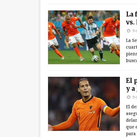
La 
vs.
9 
La Se
cuart
pien
busca
El 
y a
9 
El de
aseg
delan
que e
para 