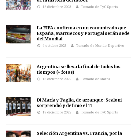
de la historia del fútbol?
18 diciembre 2023
Tomado de TyC Sports
La FIFA confirma en un comunicado que
España, Marruecos y Portugal serán sede
del Mundial
4 octubre 2023
Tomado de Mundo Deportivo
Argentina se lleva la final de todos los
tiempos (+ fotos)
18 diciembre 2022
Tomado de Marca
Di María y Taglia, de arranque: Scaloni
sorprendió y definió el 11
18 diciembre 2022
Tomado de TyC Sports
Selección Argentina vs. Francia, por la