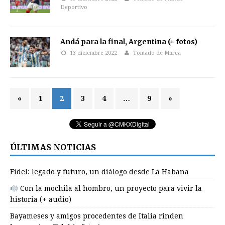
Deportivo
Andá para la final, Argentina (+ fotos)
13 diciembre 2022
Tomado de Marca
«
1
2
3
4
…
9
»
ÚLTIMAS NOTICIAS
Fidel: legado y futuro, un diálogo desde La Habana
Con la mochila al hombro, un proyecto para vivir la
historia (+ audio)
Bayameses y amigos procedentes de Italia rinden