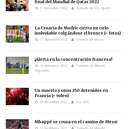
final del Mundial de Qatar 2022
17 diciembre 2022
Tomado de TyC Sports
La Croacia de Modric cierra un ciclo
inolvidable colgándose el bronce (+ fotos)
17 diciembre 2022
Tomado de Marca
¡Alerta en la concentración francesa!
16 diciembre 2022
Tomado de Mundo
Deportivo
Un muerto y unos 250 detenidos en
Francia (+ video)
15 diciembre 2022
Por EFE
Mbappé se cruza en el camino de Messi
15 diciembre 2022
Tomado de Mundo