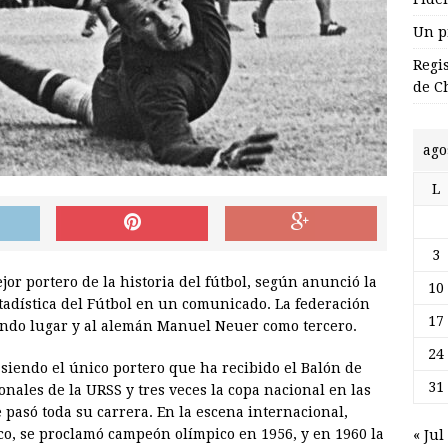
Un p
Regi
de C
ago
L
3
or portero de la historia del fútbol, según anunció la
10
stadística del Fútbol en un comunicado. La federación
17
gundo lugar y al alemán Manuel Neuer como tercero.
24
 siendo el único portero que ha recibido el Balón de
31
nales de la URSS y tres veces la copa nacional en las
 pasó toda su carrera. En la escena internacional,
o, se proclamó campeón olímpico en 1956, y en 1960 la
« Jul