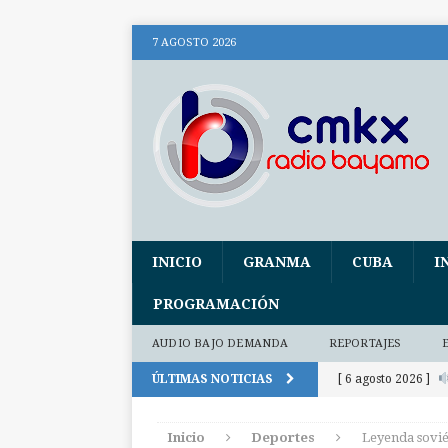
7 AGOSTO 2026
INICIO
GRANMA
CUBA
I
PROGRAMACIÓN
AUDIO BAJO DEMANDA
REPORTAJES
ÚLTIMAS NOTICIAS
[ 6 agosto 2026 ]
(+ audio)
AUDI
Inicio
Deportes
Leyenda sovié
[ 6 agosto 2026 ]
E