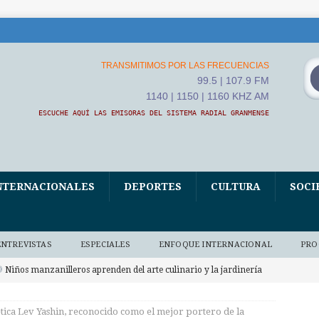
TRANSMITIMOS POR LAS FRECUENCIAS
99.5 | 107.9 FM
1140 | 1150 | 1160 KHZ AM
ESCUCHE AQUÍ LAS EMISORAS DEL SISTEMA RADIAL GRANMENSE
NTERNACIONALES
DEPORTES
CULTURA
SOCI
ENTREVISTAS
ESPECIALES
ENFOQUE INTERNACIONAL
PRO
Niños manzanilleros aprenden del arte culinario y la jardinería
O BAJO DEMANDA
tica Lev Yashin, reconocido como el mejor portero de la
xposición fotográfica El Fidel que yo conocí, homenaje de Ana