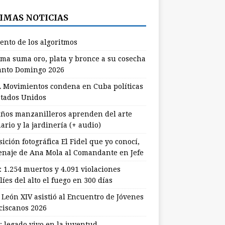
IMAS NOTICIAS
lento de los algoritmos
ma suma oro, plata y bronce a su cosecha
anto Domingo 2026
 Movimientos condena en Cuba políticas
stados Unidos
ños manzanilleros aprenden del arte
ario y la jardinería (+ audio)
ición fotográfica El Fidel que yo conocí,
naje de Ana Mola al Comandante en Jefe
: 1.254 muertos y 4.091 violaciones
líes del alto el fuego en 300 días
 León XIV asistió al Encuentro de Jóvenes
ciscanos 2026
: legado vivo en la juventud