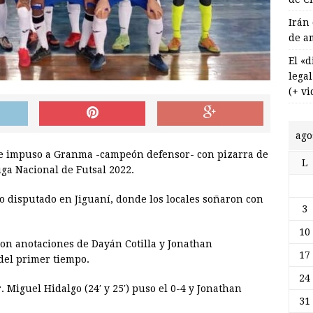
Irán
de a
El «
lega
(+ vi
ago
se impuso a Granma -campeón defensor- con pizarra de
L
Liga Nacional de Futsal 2022.
o disputado en Jiguaní, donde los locales soñaron con
3
10
con anotaciones de Dayán Cotilla y Jonathan
17
 del primer tiempo.
24
 Miguel Hidalgo (24′ y 25′) puso el 0-4 y Jonathan
31