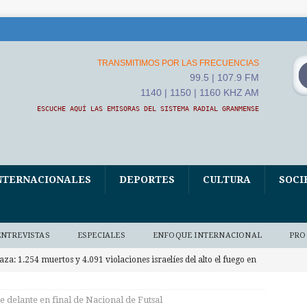
TRANSMITIMOS POR LAS FRECUENCIAS
99.5 | 107.9 FM
1140 | 1150 | 1160 KHZ AM
ESCUCHE AQUÍ LAS EMISORAS DEL SISTEMA RADIAL GRANMENSE
NTERNACIONALES
DEPORTES
CULTURA
SOCI
ENTREVISTAS
ESPECIALES
ENFOQUE INTERNACIONAL
PRO
aza: 1.254 muertos y 4.091 violaciones israelíes del alto el fuego en
RNACIONALES
 delante en final de Nacional de Futsal
apa León XIV asistió al Encuentro de Jóvenes Franciscanos 2026