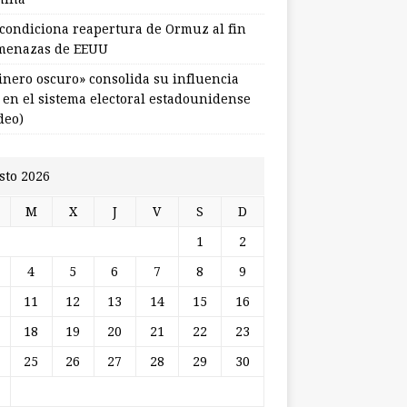
 condiciona reapertura de Ormuz al fin
menazas de EEUU
dinero oscuro» consolida su influencia
l en el sistema electoral estadounidense
deo)
sto 2026
M
X
J
V
S
D
1
2
4
5
6
7
8
9
11
12
13
14
15
16
18
19
20
21
22
23
25
26
27
28
29
30