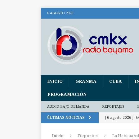
6 AGOSTO 2026
INICIO
GRANMA
CUBA
I
PROGRAMACIÓN
AUDIO BAJO DEMANDA
REPORTAJES
ÚLTIMAS NOTICIAS
[ 6 agosto 2026 ]
G
300 días
INTE
Inicio
Deportes
La Habana sale
[ 6 agosto 2026 ]
P