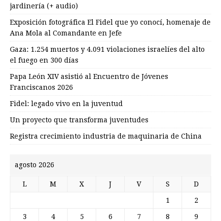
jardinería (+ audio)
Exposición fotográfica El Fidel que yo conocí, homenaje de
Ana Mola al Comandante en Jefe
Gaza: 1.254 muertos y 4.091 violaciones israelíes del alto
el fuego en 300 días
Papa León XIV asistió al Encuentro de Jóvenes
Franciscanos 2026
Fidel: legado vivo en la juventud
Un proyecto que transforma juventudes
Registra crecimiento industria de maquinaria de China
agosto 2026
L
M
X
J
V
S
D
1
2
3
4
5
6
7
8
9