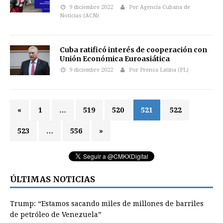
9 diciembre 2022
Por Agencia Cubana de
Noticias (ACN)
Cuba ratificó interés de cooperación con
Unión Económica Euroasiática
9 diciembre 2022
Por Prensa Latina (PL)
«
1
…
519
520
521
522
523
…
556
»
ÚLTIMAS NOTICIAS
Trump: “Estamos sacando miles de millones de barriles
de petróleo de Venezuela”