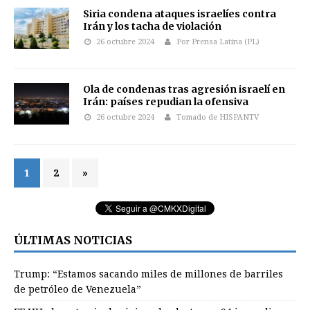
Siria condena ataques israelíes contra
Irán y los tacha de violación
26 octubre 2024
Por Prensa Latina (PL)
Ola de condenas tras agresión israelí en
Irán: países repudian la ofensiva
26 octubre 2024
Tomado de HISPANTV
1
2
»
ÚLTIMAS NOTICIAS
Trump: “Estamos sacando miles de millones de barriles
de petróleo de Venezuela”