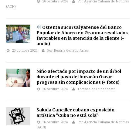
26 octubre 2024
Por Agencia Cubana de Noticias
(ACN)
Ostenta sucursal yarense del Banco
Popular de Ahorro en Granma resultados
favorables en la atención de la cliente (+
audio)
26 octubre 2024
Por Beatriz Ganado Arias
Niño afectado por impacto de un árbol
durante el paso del huracán Oscar
progresa sin complicaciones (+ fotos)
26 octubre 2024
Tomado de Cubadebate
Saluda Canciller cubano exposición
artística “Cuba no está sola”
26 octubre 2024
Por Agencia Cubana de Noticias
(ACN)