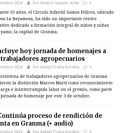
octubre 2024
Por Beatriz Ganado Arias
0
te 35 años, el Círculo Infantil Somos Felices, ubicado
osa La Bayamesa, ha sido un importante centro
tivo dedicado a formación integral de niños y niñas
ayamo, la capital de Granma.
cluye hoy jornada de homenajes a
 trabajadores agropecuarios
octubre 2024
Por Rafael Traba Bordón
0
treintena de trabajadores agropecuarios de Granma
bieron la distinción Marcos Martí como reconocimiento
larga e ininterrumpida labor en el gremio, como parte
 jornada de homenaje por este 3 de octubre.
ontinúa proceso de rendición de
nta en Granma (+ audio)
octubre 2024
Por Rafael Traba Bordón
0