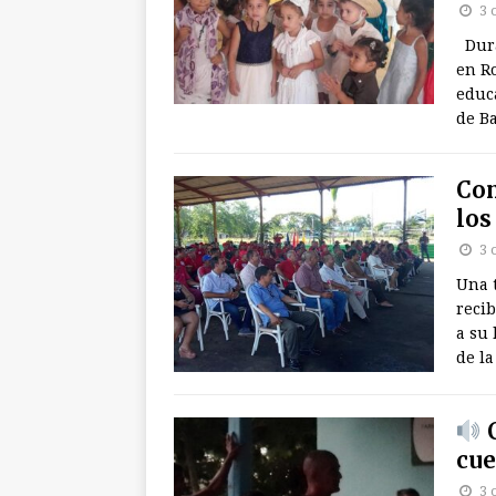
3 
Duran
en R
educa
de B
Con
los
3 
Una 
reci
a su 
de la
C
cue
3 