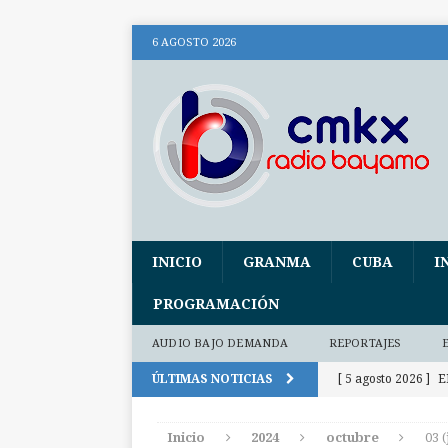
6 AGOSTO 2026
INICIO
GRANMA
CUBA
I
PROGRAMACIÓN
AUDIO BAJO DEMANDA
REPORTAJES
ÚLTIMAS NOTICIAS
[ 5 agosto 2026 ]
E
activos
INTER
Inicio
2024
octubre
03 
[ 5 agosto 2026 ]
I