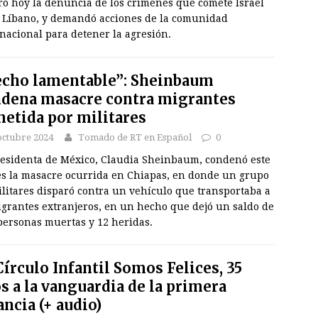
ró hoy la denuncia de los crímenes que comete Israel
l Líbano, y demandó acciones de la comunidad
nacional para detener la agresión.
cho lamentable”: Sheinbaum
dena masacre contra migrantes
etida por militares
octubre 2024
Tomado de RT en Español
0
residenta de México, Claudia Sheinbaum, condenó este
es la masacre ocurrida en Chiapas, en donde un grupo
litares disparó contra un vehículo que transportaba a
igrantes extranjeros, en un hecho que dejó un saldo de
personas muertas y 12 heridas.
írculo Infantil Somos Felices, 35
s a la vanguardia de la primera
ancia (+ audio)