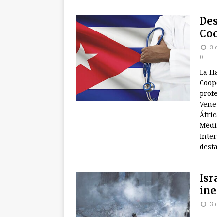
Des
Coo
3 
0
La Ha
Coop
profe
Venez
Áfric
Médic
Inter
desta
Isr
ine
3 