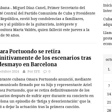
Inic
abana-. Miguel Díaz-Canel, Primer Secretario del
Inte
té Central del Partido Comunista de Cuba y Presidente
 República, envió hoy condolencias a familiares,
Cuba 
s y al público de la guitarrista, intérprete y
adqu
sitora Marta Valdés, quien falleció este jueves a la
Llam
 de 90 años.
prot
econ
ra Portuondo se retira
initivamente de los escenarios tras
oct
desmayo en Barcelona
L
octubre 2024
Por EFE
0
antante cubana Omara Portuondo anunció, mediante
omunicado firmado por su hijo y representante Ariel
7
ez Portuondo, que se retira definitivamente de los
14
narios después de sufrir ayer durante su concierto en
lona un episodio de ‘fatiga y desorientación’ que la
21
ó a dejar la actuación tras la primera canción.
28