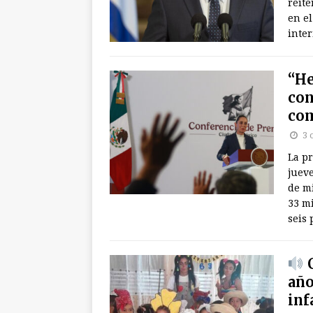
reite
en e
inter
“He
con
com
3 
La p
juev
de mi
33 m
seis 
C
año
inf