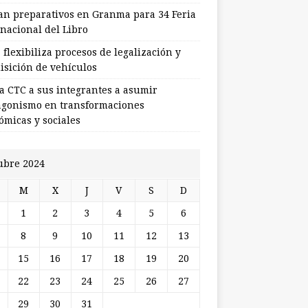
ian preparativos en Granma para 34 Feria
rnacional del Libro
flexibiliza procesos de legalización y
isición de vehículos
a CTC a sus integrantes a asumir
agonismo en transformaciones
ómicas y sociales
ubre 2024
M
X
J
V
S
D
1
2
3
4
5
6
8
9
10
11
12
13
15
16
17
18
19
20
22
23
24
25
26
27
29
30
31