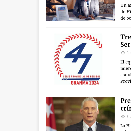
Un a
de H
de oc
Tre
Ser
3 
El e
miérc
convi
Provi
Pre
crí
3 
La H