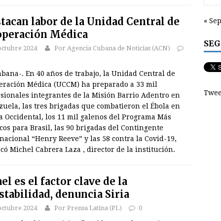
tacan labor de la Unidad Central de
« Se
peración Médica
SEG
octubre 2024
Por Agencia Cubana de Noticias (ACN)
bana-. En 40 años de trabajo, la Unidad Central de
eración Médica (UCCM) ha preparado a 33 mil
Twee
sionales integrantes de la Misión Barrio Adentro en
uela, las tres brigadas que combatieron el Ébola en
a Occidental, los 11 mil galenos del Programa Más
os para Brasil, las 90 brigadas del Contingente
nacional “Henry Reeve” y las 58 contra la Covid-19,
có Michel Cabrera Laza , director de la institución.
ael es el factor clave de la
stabilidad, denuncia Siria
octubre 2024
Por Prensa Latina (PL)
0