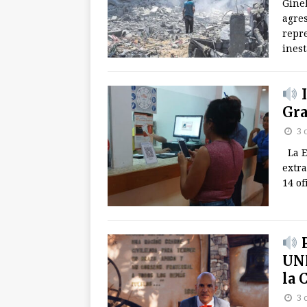
Gineb
agres
repre
inest
I
Gra
3 
La E
extra
14 of
P
UNH
la 
3 