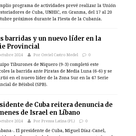
mplio programa de actividades prevé realizar la Unión
istoriadores de Cuba, UNHIC, en Granma, del 17 al 20
tubre próximos durante la Fiesta de la Cubanía.
s barridas y un nuevo líder en la
ie Provincial
octubre 2024
Por Osviel Castro Medel
0
quipo Tiburones de Niquero (9-3) completó este
oles la barrida ante Piratas de Media Luna (6-6) y se
rtió en el nuevo líder de la Zona Sur en la 47 Serie
ncial de Béisbol (SPB).
sidente de Cuba reitera denuncia de
menes de Israel en Líbano
octubre 2024
Por Prensa Latina (PL)
0
abana-. El presidente de Cuba, Miguel Díaz-Canel,