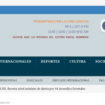
TRANSMITIMOS POR LAS FRECUENCIAS
99.5 | 107.9 FM
1140 | 1150 | 1160 KHZ AM
ESCUCHE AQUÍ LAS EMISORAS DEL SISTEMA RADIAL GRANMENSE
NTERNACIONALES
DEPORTES
CULTURA
SOCI
ENTREVISTAS
ESPECIALES
ENFOQUE INTERNACIONAL
PRO
E.UU. decreta nivel máximo de alerta por 94 incendios forestales
NACIONALES
(jueves)
V Asamblea Continental de ALBA Movimientos iniciará este jueves