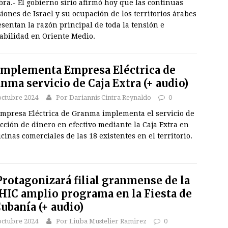
ra.- El gobierno sirio afirmó hoy que las continuas
iones de Israel y su ocupación de los territorios árabes
sentan la razón principal de toda la tensión e
abilidad en Oriente Medio.
mplementa Empresa Eléctrica de
nma servicio de Caja Extra (+ audio)
octubre 2024
Por Dariannis Cintra Reynaldo
0
mpresa Eléctrica de Granma implementa el servicio de
cción de dinero en efectivo mediante la Caja Extra en
icinas comerciales de las 18 existentes en el territorio.
rotagonizará filial granmense de la
IC amplio programa en la Fiesta de
Cubanía (+ audio)
octubre 2024
Por Liuba Mustelier Ramirez
0