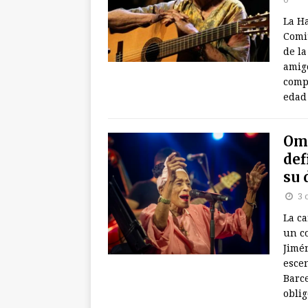
La H
Comi
de la
amigo
compo
edad
Oma
def
su 
3 
La c
un c
Jimén
esce
Barce
oblig