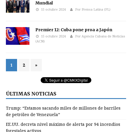
Mundial
15 octubre 2024
Por Prensa Latina (PL)
Premier 12: Cuba pone proa a Japón
15 octubre 2024
Por Agencia Cubana de Noticias
(ACN)
1
2
»
ÚLTIMAS NOTICIAS
Trump: “Estamos sacando miles de millones de barriles
de petróleo de Venezuela”
EE.UU. decreta nivel máximo de alerta por 94 incendios
forestales activos