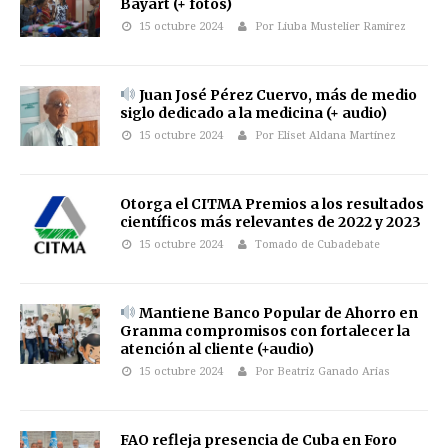
Bayart (+ fotos)
15 octubre 2024
Por Liuba Mustelier Ramirez
Juan José Pérez Cuervo, más de medio
siglo dedicado a la medicina (+ audio)
15 octubre 2024
Por Eliset Aldana Martínez
Otorga el CITMA Premios a los resultados
científicos más relevantes de 2022 y 2023
15 octubre 2024
Tomado de Cubadebate
Mantiene Banco Popular de Ahorro en
Granma compromisos con fortalecer la
atención al cliente (+audio)
15 octubre 2024
Por Beatriz Ganado Arias
FAO refleja presencia de Cuba en Foro