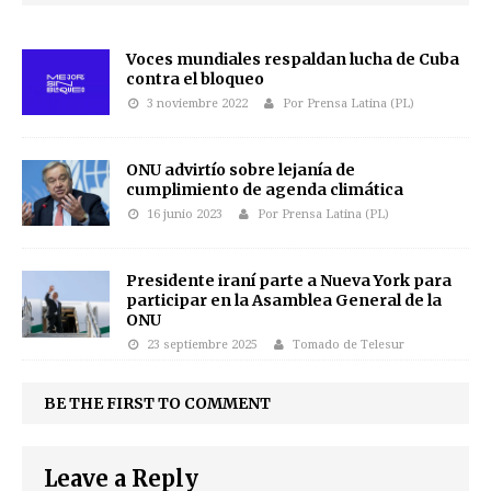
Voces mundiales respaldan lucha de Cuba
contra el bloqueo
3 noviembre 2022
Por Prensa Latina (PL)
ONU advirtío sobre lejanía de
cumplimiento de agenda climática
16 junio 2023
Por Prensa Latina (PL)
Presidente iraní parte a Nueva York para
participar en la Asamblea General de la
ONU
23 septiembre 2025
Tomado de Telesur
BE THE FIRST TO COMMENT
Leave a Reply