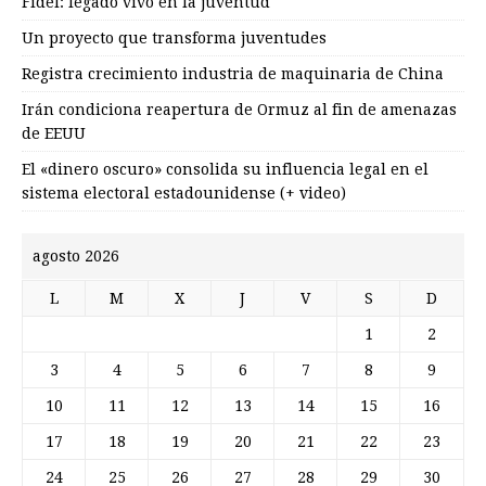
Fidel: legado vivo en la juventud
Un proyecto que transforma juventudes
Registra crecimiento industria de maquinaria de China
Irán condiciona reapertura de Ormuz al fin de amenazas
de EEUU
El «dinero oscuro» consolida su influencia legal en el
sistema electoral estadounidense (+ video)
agosto 2026
L
M
X
J
V
S
D
1
2
3
4
5
6
7
8
9
10
11
12
13
14
15
16
17
18
19
20
21
22
23
24
25
26
27
28
29
30