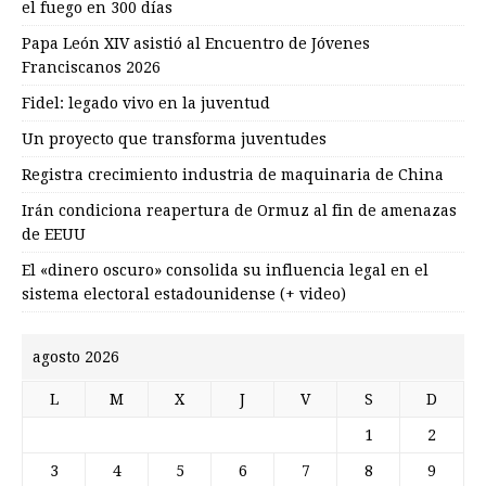
el fuego en 300 días
Papa León XIV asistió al Encuentro de Jóvenes
Franciscanos 2026
Fidel: legado vivo en la juventud
Un proyecto que transforma juventudes
Registra crecimiento industria de maquinaria de China
Irán condiciona reapertura de Ormuz al fin de amenazas
de EEUU
El «dinero oscuro» consolida su influencia legal en el
sistema electoral estadounidense (+ video)
agosto 2026
L
M
X
J
V
S
D
1
2
3
4
5
6
7
8
9