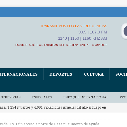
TRANSMITIMOS POR LAS FRECUENCIAS
99.5 | 107.9 FM
1140 | 1150 | 1160 KHZ AM
ESCUCHE AQUÍ LAS EMISORAS DEL SISTEMA RADIAL GRANMENSE
NTERNACIONALES
DEPORTES
CULTURA
SOCI
ENTREVISTAS
ESPECIALES
ENFOQUE INTERNACIONAL
PRO
aza: 1.254 muertos y 4.091 violaciones israelíes del alto el fuego en
RNACIONALES
s de ONU sin acceso a norte de Gaza ni aumento de ayuda
apa León XIV asistió al Encuentro de Jóvenes Franciscanos 2026