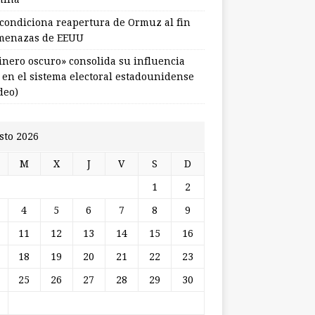
 condiciona reapertura de Ormuz al fin
menazas de EEUU
dinero oscuro» consolida su influencia
l en el sistema electoral estadounidense
deo)
sto 2026
M
X
J
V
S
D
1
2
4
5
6
7
8
9
11
12
13
14
15
16
18
19
20
21
22
23
25
26
27
28
29
30