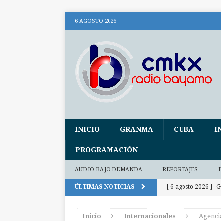
6 AGOSTO 2026
INICIO
GRANMA
CUBA
I
PROGRAMACIÓN
AUDIO BAJO DEMANDA
REPORTAJES
ÚLTIMAS NOTICIAS
[ 6 agosto 2026 ]
G
300 días
INTE
Inicio
Internacionales
Agencia
[ 6 agosto 2026 ]
P