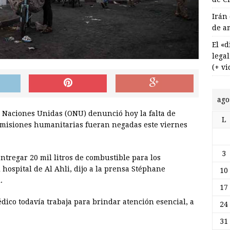
Irán
de a
El «
lega
(+ vi
ago
s Naciones Unidas (ONU) denunció hoy la falta de
L
s misiones humanitarias fueran negadas este viernes
3
ntregar 20 mil litros de combustible para los
hospital de Al Ahli, dijo a la prensa Stéphane
10
.
17
édico todavía trabaja para brindar atención esencial, a
24
31