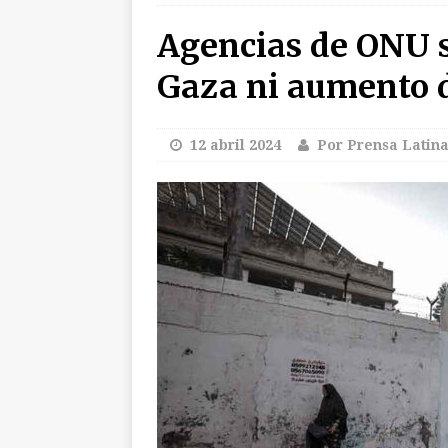
Agencias de ONU s
INTERNACIO
[ 6 agosto 2026 ]
F
Gaza ni aumento 
[ 6 agosto 2026 ]
U
[ 6 agosto 2026 ]
A
12 abril 2024
Por Prensa Latina
CUBA
[ 6 agosto 2026 ]
(+ audio)
AUDI
[ 6 agosto 2026 ]
E
Mola al Comandant