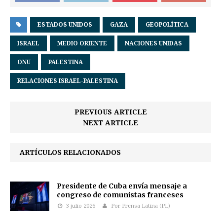
ESTADOS UNIDOS
GAZA
GEOPOLÍTICA
ISRAEL
MEDIO ORIENTE
NACIONES UNIDAS
ONU
PALESTINA
RELACIONES ISRAEL-PALESTINA
PREVIOUS ARTICLE
NEXT ARTICLE
ARTÍCULOS RELACIONADOS
Presidente de Cuba envía mensaje a
congreso de comunistas franceses
3 julio 2026
Por Prensa Latina (PL)