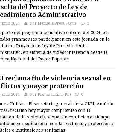
sulta del Proyecto de Ley de
cedimiento Administrativo
 junio 2024
Por Marisela Presa Sagué
0
parte del programa legislativo cubano del 2024, los
tados granmenses participaron en esta jornada en la
ulta del Proyecto de Ley de Procedimiento
istrativo, en sistema de videoconferencia desde la
blea Nacional del Poder Popular.
 reclama fin de violencia sexual en
flictos y mayor protección
 junio 2024
Por Prensa Latina (PL)
0
nes Unidas-. El secretario general de la ONU, António
rres, reclamó hoy mayor compromiso con la
nación de la violencia sexual en conflictos al tiempo
idió mayor solidaridad con las víctimas y protección a
tales e instituciones sanitarias.