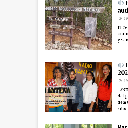
E
aud
19
El C
anun
y Se
E
20
19
#NUE
del 
dema
sitio
Par