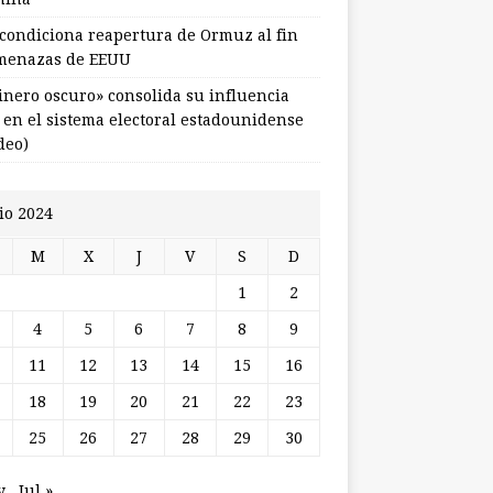
 condiciona reapertura de Ormuz al fin
menazas de EEUU
dinero oscuro» consolida su influencia
l en el sistema electoral estadounidense
deo)
io 2024
M
X
J
V
S
D
1
2
4
5
6
7
8
9
11
12
13
14
15
16
18
19
20
21
22
23
25
26
27
28
29
30
y
Jul »