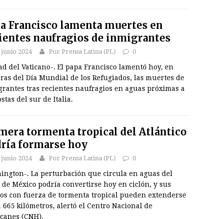
a Francisco lamenta muertes en
ientes naufragios de inmigrantes
 junio 2024
Por Prensa Latina (PL)
0
d del Vaticano-. El papa Francisco lamentó hoy, en
ras del Día Mundial de los Refugiados, las muertes de
grantes tras recientes naufragios en aguas próximas a
ostas del sur de Italia.
mera tormenta tropical del Atlántico
ría formarse hoy
 junio 2024
Por Prensa Latina (PL)
0
ington-. La perturbación que circula en aguas del
 de México podría convertirse hoy en ciclón, y sus
tos con fuerza de tormenta tropical pueden extenderse
 665 kilómetros, alertó el Centro Nacional de
canes (CNH).