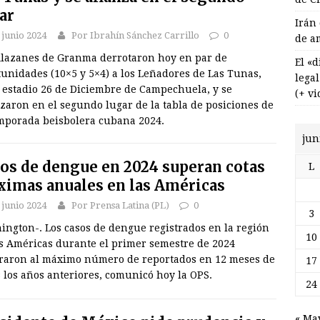
ar
Irán
 junio 2024
Por Ibrahín Sánchez Carrillo
0
de a
Alazanes de Granma derrotaron hoy en par de
El «
unidades (10×5 y 5×4) a los Leñadores de Las Tunas,
lega
l estadio 26 de Diciembre de Campechuela, y se
(+ vi
zaron en el segundo lugar de la tabla de posiciones de
emporada beisbolera cubana 2024.
jun
os de dengue en 2024 superan cotas
L
imas anuales en las Américas
 junio 2024
Por Prensa Latina (PL)
0
3
ington-. Los casos de dengue registrados en la región
10
as Américas durante el primer semestre de 2024
raron al máximo número de reportados en 12 meses de
17
 los años anteriores, comunicó hoy la OPS.
24
« Ma