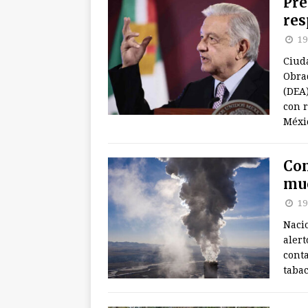
Pre
res
19
Ciud
Obra
(DEA
con r
Méxi
Con
mue
19
Nacio
alert
conta
tabac