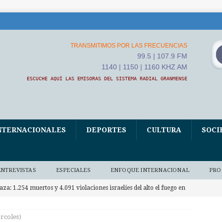
TRANSMITIMOS POR LAS FRECUENCIAS
99.5 | 107.9 FM
1140 | 1150 | 1160 KHZ AM
ESCUCHE AQUÍ LAS EMISORAS DEL SISTEMA RADIAL GRANMENSE
NTERNACIONALES
DEPORTES
CULTURA
SOCI
ENTREVISTAS
ESPECIALES
ENFOQUE INTERNACIONAL
PRO
aza: 1.254 muertos y 4.091 violaciones israelíes del alto el fuego en
RNACIONALES
rcoles)
apa León XIV asistió al Encuentro de Jóvenes Franciscanos 2026