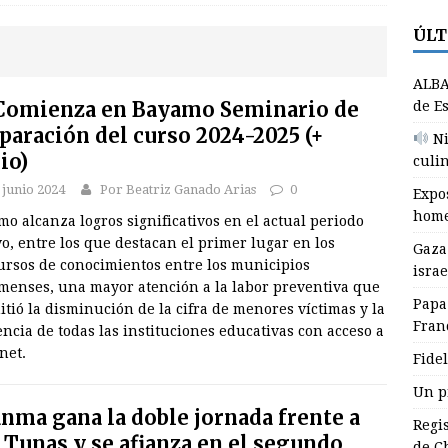
ÚLT
NALES
idel: legado vivo en la juventud
CUBA
ALBA
n proyecto que transforma juventudes
GRANMA
omienza en Bayamo Seminario de
de E
paración del curso 2024-2025 (+
LBA Movimientos condena en Cuba políticas de Estados Unidos
Ni
io)
culin
 junio 2024
Por Beatriz Ganado Arias
0
Expos
Niños manzanilleros aprenden del arte culinario y la jardinería
home
o alcanza logros significativos en el actual periodo
O BAJO DEMANDA
vo, entre los que destacan el primer lugar en los
Gaza
ursos de conocimientos entre los municipios
israe
xposición fotográfica El Fidel que yo conocí, homenaje de Ana
menses, una mayor atención a la labor preventiva que
Papa
e en Jefe
GRANMA
tió la disminución de la cifra de menores víctimas y la
Fran
ncia de todas las instituciones educativas con acceso a
net.
Fidel
Un p
nma gana la doble jornada frente a
Regi
 Tunas y se afianza en el segundo
de C