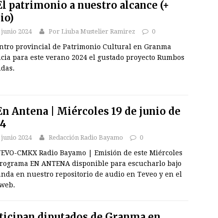
l patrimonio a nuestro alcance (+
io)
 junio 2024
Por Liuba Mustelier Ramirez
0
entro provincial de Patrimonio Cultural en Granma
cia para este verano 2024 el gustado proyecto Rumbos
ndas.
n Antena | Miércoles 19 de junio de
24
 junio 2024
Redacción Radio Bayamo
0
VO-CMKX Radio Bayamo | Emisión de este Miércoles
programa EN ANTENA disponible para escucharlo bajo
nda en nuestro repositorio de audio en Teveo y en el
 web.
ticipan diputados de Granma en