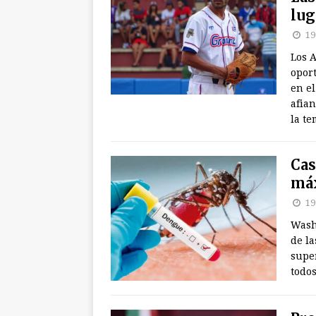
lug
19
Los 
oport
en e
afian
la t
Cas
máx
19
Wash
de l
supe
todos