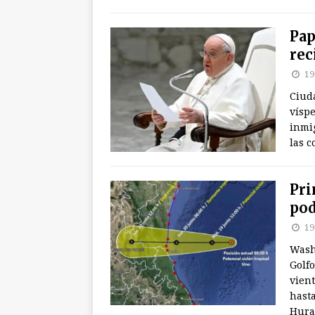
Pap
rec
19
Ciuda
víspe
inmi
las c
Pri
pod
19
Wash
Golfo
vien
hasta
Hura