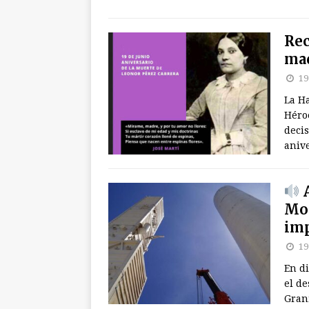
Rec
mad
19
La H
Héro
decis
anive
A
Mon
imp
19
En di
el d
Gran