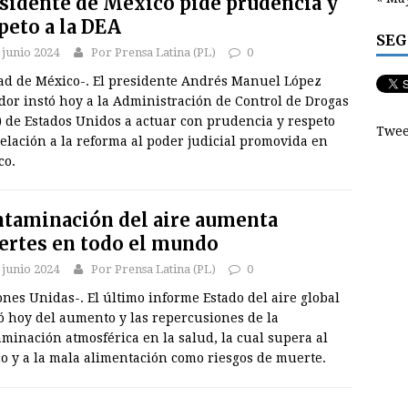
sidente de México pide prudencia y
peto a la DEA
SEG
 junio 2024
Por Prensa Latina (PL)
0
ad de México-. El presidente Andrés Manuel López
dor instó hoy a la Administración de Control de Drogas
) de Estados Unidos a actuar con prudencia y respeto
Twee
elación a la reforma al poder judicial promovida en
co.
taminación del aire aumenta
rtes en todo el mundo
 junio 2024
Por Prensa Latina (PL)
0
nes Unidas-. El último informe Estado del aire global
ó hoy del aumento y las repercusiones de la
minación atmosférica en la salud, la cual supera al
o y a la mala alimentación como riesgos de muerte.