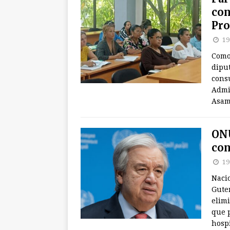
con
Pro
19
Como 
dipu
cons
Admin
Asam
ONU
con
19
Nacio
Gute
elimi
que p
hospi