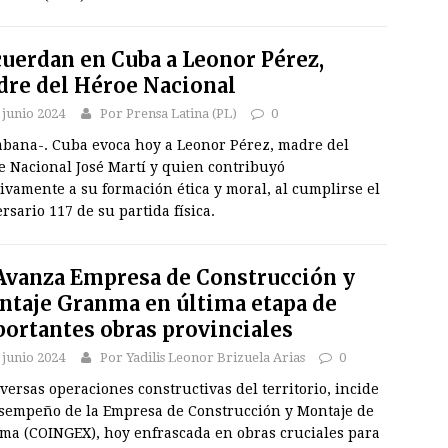
uerdan en Cuba a Leonor Pérez,
re del Héroe Nacional
 junio 2024
Por Prensa Latina (PL)
0
abana-. Cuba evoca hoy a Leonor Pérez, madre del
e Nacional José Martí y quien contribuyó
ivamente a su formación ética y moral, al cumplirse el
rsario 117 de su partida física.
vanza Empresa de Construcción y
taje Granma en última etapa de
ortantes obras provinciales
 junio 2024
Por Yadilis Leonor Brizuela Arias
0
versas operaciones constructivas del territorio, incide
esempeño de la Empresa de Construcción y Montaje de
ma (COINGEX), hoy enfrascada en obras cruciales para