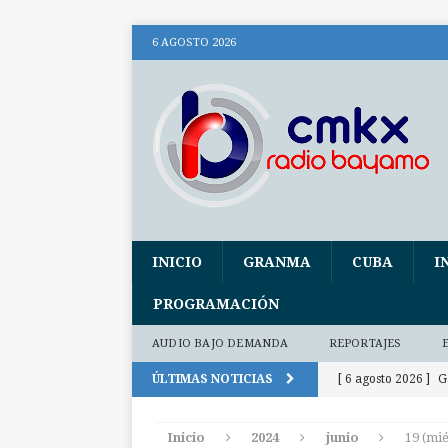
6 AGOSTO 2026
INICIO
GRANMA
CUBA
I
PROGRAMACIÓN
AUDIO BAJO DEMANDA
REPORTAJES
ÚLTIMAS NOTICIAS
[ 6 agosto 2026 ]
G
300 días
INTE
Inicio
2024
junio
19 (mié
[ 6 agosto 2026 ]
P