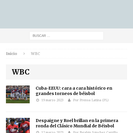
Inicio
WBC
WBC
Cuba-EEUU: cara a cara histórico en
grandes torneos de béisbol
19 marzo 2023
Por Prensa Latina (PL)
Despaigne y Roel brillan en la primera
ronda del Clásico Mundial de Béisbol
12 marzo 2023
Por Ibrahín Sánchez Carrillo