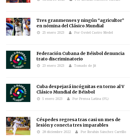
Tres granmenses y ningún “agricultor”
en nómina del Clásico Mundial
25 enero 2023
Por Osviel Castro Medel
Federación Cubana de Béisbol denuncia
trato discriminatorio
23 enero 2023
Tomado de Jit
Cuba despejará incógnitas en torno al V
Clásico Mundial de Béisbol
5 enero 2023
Por Prensa Latina (PL)
Céspedes regresa tras casi un mes de
lesión y conecta tres imparables
28 diciembre 2022
Por Ibrahín Sánchez Carrillo