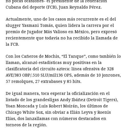
no pocas ocasiones- el presidente de la Federación
Cubana del deporte (FCB), Juan Reynaldo Pérez.
Actualmente, uno de los casos más recurrente es el del
slugger Yasmani Tomás, quien lidera la carrera por el
premio de Jugador Más Valioso en México, pero expresó
recientemente que todavía no ha recibido la llamada de
la FCB.
Con los Cañeros de Mochis, “El Tanque”, como también lo
llaman, alcanzó estadísticas muy positivas en la
clasificatoria del circuito azteca: línea ofensiva de 328
AVE/383 OBP/.510 SLU/mil136 OPS, además de 10 jonrones,
57 remolques, 27 extrabases y 85 hits.
De igual manera, toca esperar la oficialización en el
listado de los grandesligas Andy Ibáñez (Detroit Tigers),
Yoan Moncada y Luis Robert Moirán, los últimos de
Chicago White Sox, sin obviar a Elián Leyva y Roenis
Elías, dos lanzallamas con números destacados en
torneos de la región.