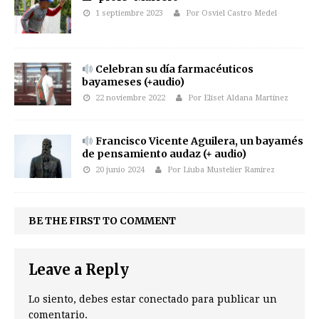
1 septiembre 2023
Por Osviel Castro Medel
Celebran su día farmacéuticos
bayameses (+audio)
22 noviembre 2022
Por Eliset Aldana Martínez
Francisco Vicente Aguilera, un bayamés
de pensamiento audaz (+ audio)
20 junio 2024
Por Liuba Mustelier Ramirez
BE THE FIRST TO COMMENT
Leave a Reply
Lo siento, debes estar
conectado
para publicar un
comentario.