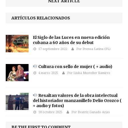
NEXT ARTICLE
ARTÍCULOS RELACIONADOS
El Siglo de las Luces en nueva edición
cubana a 60 años de su debut
17 septiembre 2022
Por Prensa Latina (PL)
Cultura con sello de mujer ( + audio)
4 marzo 2025
Por Liuba Mustelier Ramirez
Resaltan valores de la obra intelectual
del historiador manzanillefo Delio Orozco (
+ audio y fotos)
18 octubre 2025
Por Beatriz Ganado Arias
BE THE FIRST TO COMMENT