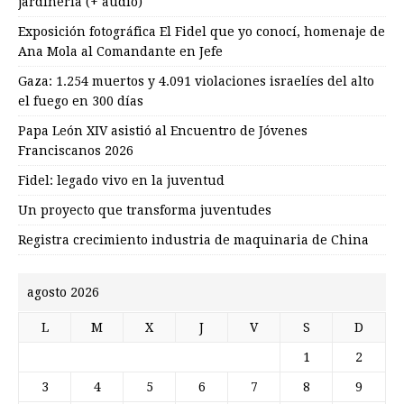
jardinería (+ audio)
Exposición fotográfica El Fidel que yo conocí, homenaje de
Ana Mola al Comandante en Jefe
Gaza: 1.254 muertos y 4.091 violaciones israelíes del alto
el fuego en 300 días
Papa León XIV asistió al Encuentro de Jóvenes
Franciscanos 2026
Fidel: legado vivo en la juventud
Un proyecto que transforma juventudes
Registra crecimiento industria de maquinaria de China
agosto 2026
L
M
X
J
V
S
D
1
2
3
4
5
6
7
8
9