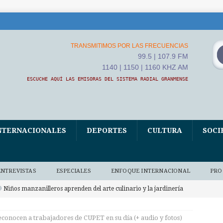
TRANSMITIMOS POR LAS FRECUENCIAS
99.5 | 107.9 FM
1140 | 1150 | 1160 KHZ AM
ESCUCHE AQUÍ LAS EMISORAS DEL SISTEMA RADIAL GRANMENSE
NTERNACIONALES
DEPORTES
CULTURA
SOCI
ENTREVISTAS
ESPECIALES
ENFOQUE INTERNACIONAL
PRO
Niños manzanilleros aprenden del arte culinario y la jardinería
O BAJO DEMANDA
conocen a trabajadores de CUPET en su día (+ audio y fotos)
xposición fotográfica El Fidel que yo conocí, homenaje de Ana