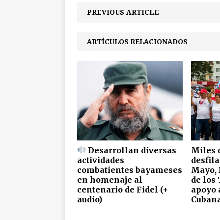
PREVIOUS ARTICLE
ARTÍCULOS RELACIONADOS
Desarrollan diversas
Miles 
actividades
desfila
combatientes bayameses
Mayo, 
en homenaje al
de los
centenario de Fidel (+
apoyo 
audio)
Cubana 