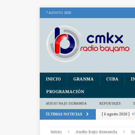
7 AGOSTO 2026
INICIO
GRANMA
CUBA
I
PROGRAMACIÓN
AUDIO BAJO DEMANDA
REPORTAJES
ÚLTIMAS NOTICIAS
[ 6 agosto 2026 ]
(+ audio)
AUDI
Inicio
Audio bajo demanda
Re
[ 6 agosto 2026 ]
E