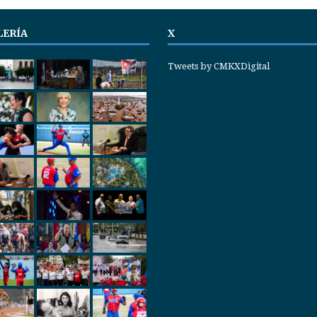
LERÍA
X
Tweets by CMKXDigital