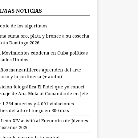
IMAS NOTICIAS
lento de los algoritmos
ma suma oro, plata y bronce a su cosecha
anto Domingo 2026
 Movimientos condena en Cuba políticas
stados Unidos
ños manzanilleros aprenden del arte
ario y la jardinería (+ audio)
ición fotográfica El Fidel que yo conocí,
naje de Ana Mola al Comandante en Jefe
: 1.254 muertos y 4.091 violaciones
líes del alto el fuego en 300 días
 León XIV asistió al Encuentro de Jóvenes
ciscanos 2026
: legado vivo en la juventud