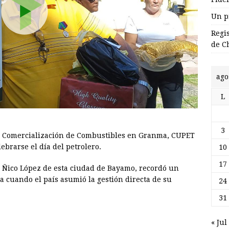
Un p
Regi
de C
ago
L
3
 de Comercialización de Combustibles en Granma, CUPET
ebrarse el día del petrolero.
10
17
 Ñico López de esta ciudad de Bayamo, recordó un
 cuando el país asumió la gestión directa de su
24
31
« Jul