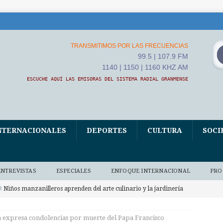
TRANSMITIMOS POR LAS FRECUENCIAS
99.5 | 107.9 FM
1140 | 1150 | 1160 KHZ AM
ESCUCHE AQUÍ LAS EMISORAS DEL SISTEMA RADIAL GRANMENSE
NTERNACIONALES
DEPORTES
CULTURA
SOCI
ENTREVISTAS
ESPECIALES
ENFOQUE INTERNACIONAL
PRO
Niños manzanilleros aprenden del arte culinario y la jardinería
O BAJO DEMANDA
 expresa condolencias por muerte del Papa Francisco
xposición fotográfica El Fidel que yo conocí, homenaje de Ana