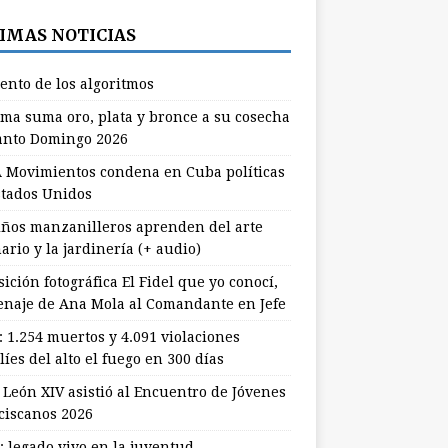
IMAS NOTICIAS
lento de los algoritmos
ma suma oro, plata y bronce a su cosecha
anto Domingo 2026
 Movimientos condena en Cuba políticas
stados Unidos
ños manzanilleros aprenden del arte
ario y la jardinería (+ audio)
ición fotográfica El Fidel que yo conocí,
naje de Ana Mola al Comandante en Jefe
: 1.254 muertos y 4.091 violaciones
líes del alto el fuego en 300 días
 León XIV asistió al Encuentro de Jóvenes
ciscanos 2026
: legado vivo en la juventud