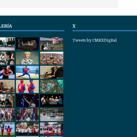
LERÍA
X
Tweets by CMKXDigital