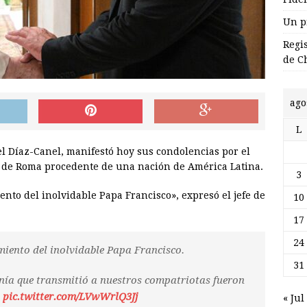
Un p
Regi
de C
ago
L
l Díaz-Canel, manifestó hoy sus condolencias por el
o de Roma procedente de una nación de América Latina.
3
to del inolvidable Papa Francisco», expresó el jefe de
10
17
24
iento del inolvidable Papa Francisco.
31
anía que transmitió a nuestros compatriotas fueron
.
pic.twitter.com/LVwWrlQ3Jj
« Jul