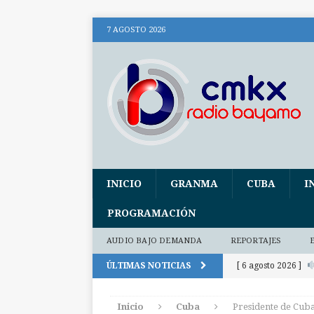
7 AGOSTO 2026
INICIO
GRANMA
CUBA
I
PROGRAMACIÓN
AUDIO BAJO DEMANDA
REPORTAJES
ÚLTIMAS NOTICIAS
[ 6 agosto 2026 ]
(+ audio)
AUDI
Inicio
Cuba
Presidente de Cuba
[ 6 agosto 2026 ]
E