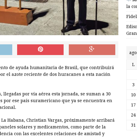
la c
Fide
Edis
Gran
ago
L
nto de ayuda humanitaria de Brasil, que contribuirá
por el azote reciente de dos huracanes a esta nación
3
, llegadas por vía aérea esta jornada, se suman a 30
10
s por ese país suramericano que ya se encuentra en
17
acional.
24
n La Habana, Christian Vargas, próximamente arribará
31
e paneles solares y medicamentos, como parte de la
encia con las excelentes relaciones de amistad y