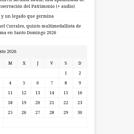
onservación del Patrimonio (+ audio)
l y un legado que germina
nel Corrales, quinto multimedallista de
ma en Santo Domingo 2026
sto 2026
M
X
J
V
S
D
1
2
4
5
6
7
8
9
11
12
13
14
15
16
18
19
20
21
22
23
25
26
27
28
29
30