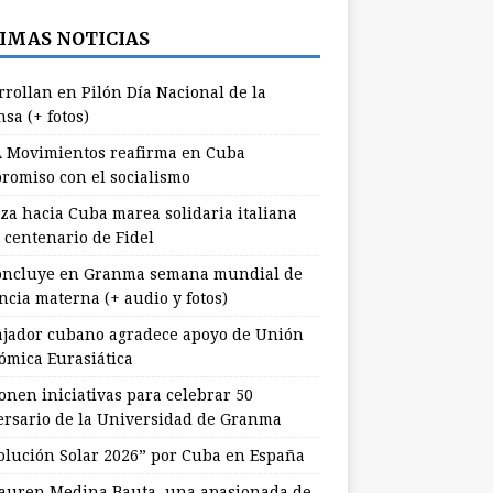
IMAS NOTICIAS
rrollan en Pilón Día Nacional de la
sa (+ fotos)
 Movimientos reafirma en Cuba
romiso con el socialismo
za hacia Cuba marea solidaria italiana
 centenario de Fidel
ncluye en Granma semana mundial de
ncia materna (+ audio y fotos)
jador cubano agradece apoyo de Unión
ómica Eurasiática
onen iniciativas para celebrar 50
ersario de la Universidad de Granma
olución Solar 2026” por Cuba en España
uren Medina Bauta, una apasionada de