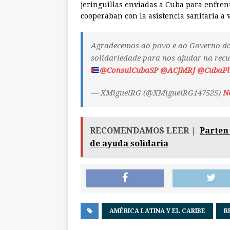
jeringuillas enviadas a Cuba para enfren
cooperaban con la asistencia sanitaria a v
Agradecemos ao povo e ao Governo d
solidariedade para nos ajudar na rec
@ConsulCubaSP
@ACJMRJ
@CubaPl
— XMiguelRG (@XMiguelRG147525)
N
RECOMENDAMOS LEER |
Parten
de ayuda solidaria
AMÉRICA LATINA Y EL CARIBE
R