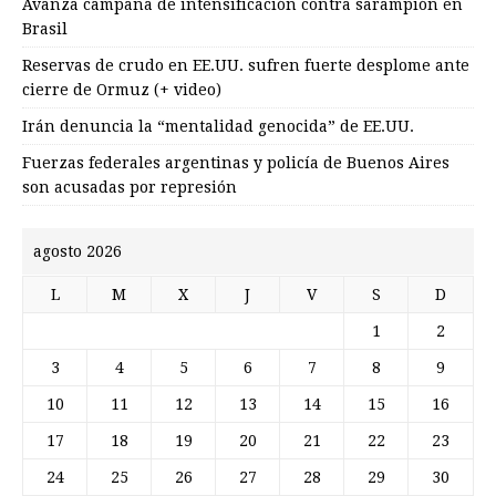
Avanza campaña de intensificación contra sarampión en
Brasil
Reservas de crudo en EE.UU. sufren fuerte desplome ante
cierre de Ormuz (+ video)
Irán denuncia la “mentalidad genocida” de EE.UU.
Fuerzas federales argentinas y policía de Buenos Aires
son acusadas por represión
agosto 2026
L
M
X
J
V
S
D
1
2
3
4
5
6
7
8
9
10
11
12
13
14
15
16
17
18
19
20
21
22
23
24
25
26
27
28
29
30