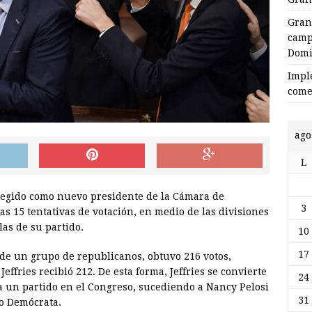
Gran
camp
Domi
Impl
come
ago
L
legido como nuevo presidente de la Cámara de
3
s 15 tentativas de votación, en medio de las divisiones
as de su partido.
10
17
n de un grupo de republicanos, obtuvo 216 votos,
ffries recibió 212. De esta forma, Jeffries se convierte
24
 un partido en el Congreso, sucediendo a Nancy Pelosi
31
do Demócrata.