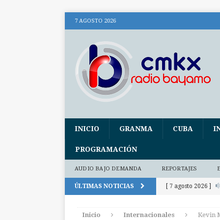
7 AGOSTO 2026
INICIO
GRANMA
CUBA
I
PROGRAMACIÓN
AUDIO BAJO DEMANDA
REPORTAJES
ÚLTIMAS NOTICIAS
[ 7 agosto 2026 ]
audio y fotos)
Inicio
Internacionales
Kevin M
[ 7 agosto 2026 ]
E