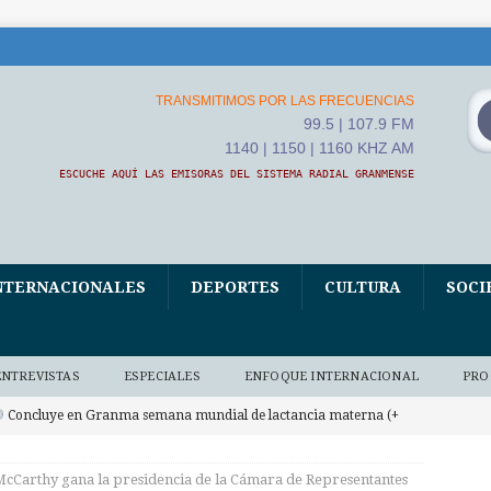
TRANSMITIMOS POR LAS FRECUENCIAS
99.5 | 107.9 FM
1140 | 1150 | 1160 KHZ AM
ESCUCHE AQUÍ LAS EMISORAS DEL SISTEMA RADIAL GRANMENSE
NTERNACIONALES
DEPORTES
CULTURA
SOCI
ENTREVISTAS
ESPECIALES
ENFOQUE INTERNACIONAL
PRO
Concluye en Granma semana mundial de lactancia materna (+
AUDIO BAJO DEMANDA
cCarthy gana la presidencia de la Cámara de Representantes
mbajador cubano agradece apoyo de Unión Económica