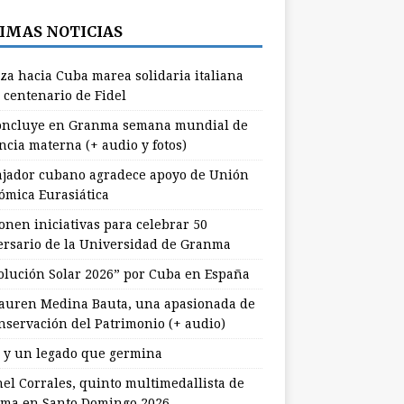
IMAS NOTICIAS
za hacia Cuba marea solidaria italiana
 centenario de Fidel
ncluye en Granma semana mundial de
ncia materna (+ audio y fotos)
jador cubano agradece apoyo de Unión
ómica Eurasiática
onen iniciativas para celebrar 50
ersario de la Universidad de Granma
olución Solar 2026” por Cuba en España
uren Medina Bauta, una apasionada de
onservación del Patrimonio (+ audio)
l y un legado que germina
nel Corrales, quinto multimedallista de
ma en Santo Domingo 2026