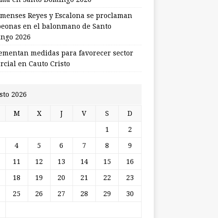
menses Reyes y Escalona se proclaman
eonas en el balonmano de Santo
ngo 2026
ementan medidas para favorecer sector
rcial en Cauto Cristo
sto 2026
M
X
J
V
S
D
1
2
4
5
6
7
8
9
11
12
13
14
15
16
18
19
20
21
22
23
25
26
27
28
29
30