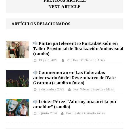
PREVIOUS ARTICLE
NEXT ARTICLE
ARTÍCULOS RELACIONADOS
Participa telecentro PortadaVisión en
Taller Provincial de Realización Audiovisual
(+audio)
13 julio 2023
Por Beatriz Ganado Arias
Conmemoran en Las Coloradas
aniversario 66 del Desembarco del Yate
Granma (+ audio y fotos)
2 diciembre 2022
Por Milena Céspedes Milán
Leider Pérez: “Aún soy una arcilla por
amoldar” (+audio)
8 junio 2024
Por Beatriz Ganado Arias