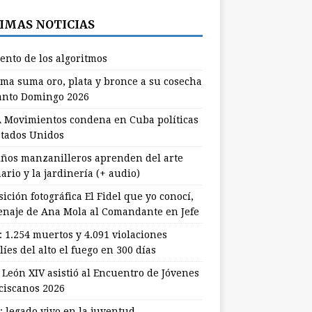
IMAS NOTICIAS
lento de los algoritmos
ma suma oro, plata y bronce a su cosecha
anto Domingo 2026
 Movimientos condena en Cuba políticas
stados Unidos
ños manzanilleros aprenden del arte
ario y la jardinería (+ audio)
ición fotográfica El Fidel que yo conocí,
naje de Ana Mola al Comandante en Jefe
: 1.254 muertos y 4.091 violaciones
líes del alto el fuego en 300 días
 León XIV asistió al Encuentro de Jóvenes
ciscanos 2026
: legado vivo en la juventud