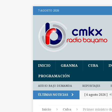
7 AGOSTO 2026
INICIO
GRANMA
CUBA
I
PROGRAMACIÓN
AUDIO BAJO DEMANDA
REPORTAJES
ÚLTIMAS NOTICIAS
[ 6 agosto 2026 ]
(+ audio)
AUDI
Inicio
Cuba
Primer ministro de
[ 6 agosto 2026 ]
E