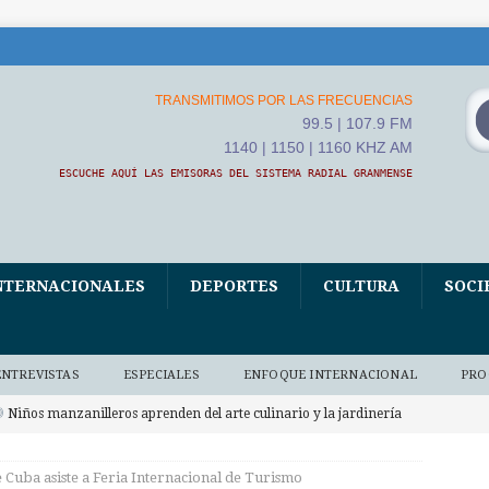
TRANSMITIMOS POR LAS FRECUENCIAS
99.5 | 107.9 FM
1140 | 1150 | 1160 KHZ AM
ESCUCHE AQUÍ LAS EMISORAS DEL SISTEMA RADIAL GRANMENSE
NTERNACIONALES
DEPORTES
CULTURA
SOCI
ENTREVISTAS
ESPECIALES
ENFOQUE INTERNACIONAL
PRO
Niños manzanilleros aprenden del arte culinario y la jardinería
O BAJO DEMANDA
 Cuba asiste a Feria Internacional de Turismo
xposición fotográfica El Fidel que yo conocí, homenaje de Ana