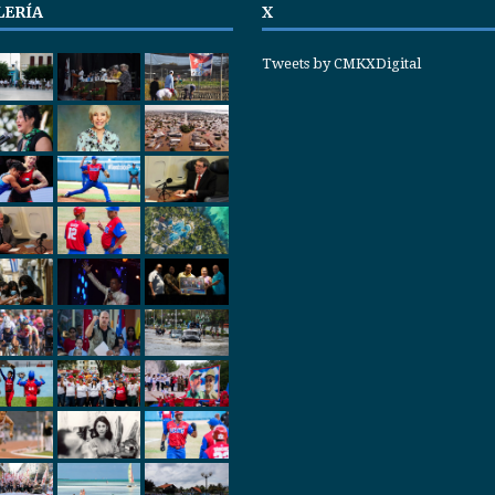
LERÍA
X
Tweets by CMKXDigital