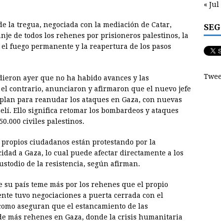
« Jul
de la tregua, negociada con la mediación de Catar,
SEG
anje de todos los rehenes por prisioneros palestinos, la
o el fuego permanente y la reapertura de los pasos
Twee
dieron ayer que no ha habido avances y las
el contrario, anunciaron y afirmaron que el nuevo jefe
n plan para reanudar los ataques en Gaza, con nuevas
raelí. Ello significa retomar los bombardeos y ataques
0.000 civiles palestinos.
s propios ciudadanos están protestando por la
idad a Gaza, lo cual puede afectar directamente a los
stodio de la resistencia, según afirman.
ue su país teme más por los rehenes que el propio
ente tuvo negociaciones a puerta cerrada con el
 como aseguran que el estancamiento de las
de más rehenes en Gaza, donde la crisis humanitaria