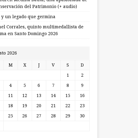
onservación del Patrimonio (+ audio)
l y un legado que germina
nel Corrales, quinto multimedallista de
ma en Santo Domingo 2026
sto 2026
M
X
J
V
S
D
1
2
4
5
6
7
8
9
11
12
13
14
15
16
18
19
20
21
22
23
25
26
27
28
29
30