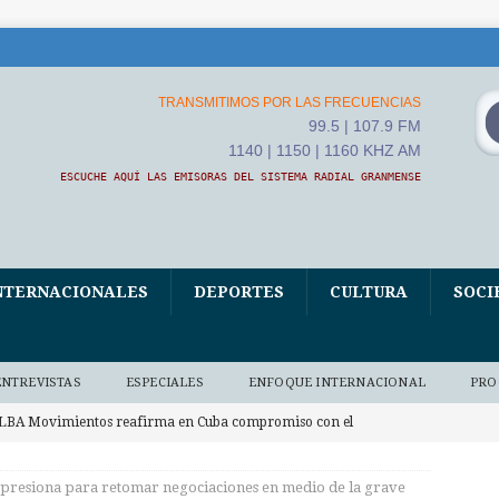
TRANSMITIMOS POR LAS FRECUENCIAS
99.5 | 107.9 FM
1140 | 1150 | 1160 KHZ AM
ESCUCHE AQUÍ LAS EMISORAS DEL SISTEMA RADIAL GRANMENSE
NTERNACIONALES
DEPORTES
CULTURA
SOCI
ENTREVISTAS
ESPECIALES
ENFOQUE INTERNACIONAL
PRO
LBA Movimientos reafirma en Cuba compromiso con el
BA
presiona para retomar negociaciones en medio de la grave
vanza hacia Cuba marea solidaria italiana en el centenario de