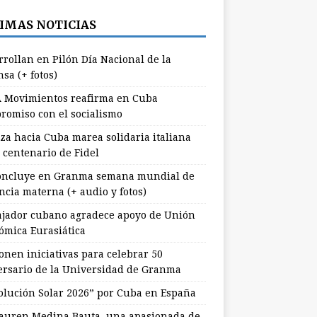
IMAS NOTICIAS
rrollan en Pilón Día Nacional de la
sa (+ fotos)
 Movimientos reafirma en Cuba
romiso con el socialismo
za hacia Cuba marea solidaria italiana
 centenario de Fidel
ncluye en Granma semana mundial de
ncia materna (+ audio y fotos)
jador cubano agradece apoyo de Unión
ómica Eurasiática
onen iniciativas para celebrar 50
ersario de la Universidad de Granma
olución Solar 2026” por Cuba en España
uren Medina Bauta, una apasionada de