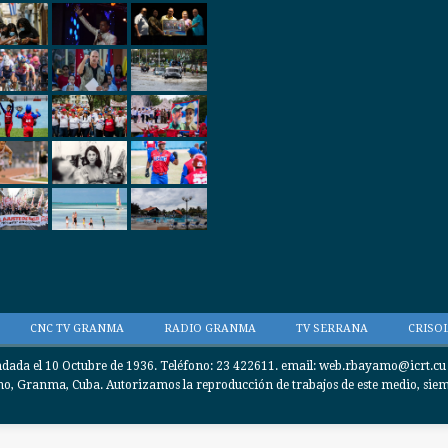
CNC TV GRANMA
RADIO GRANMA
TV SERRANA
CRISOL
da el 10 Octubre de 1936. Teléfono: 23 422611. email: web.rbayamo@icrt.cu / 
, Granma, Cuba. Autorizamos la reproducción de trabajos de este medio, siempr