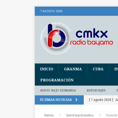
7 AGOSTO 2026
INICIO
GRANMA
CUBA
I
PROGRAMACIÓN
AUDIO BAJO DEMANDA
REPORTAJES
ÚLTIMAS NOTICIAS
[ 7 agosto 2026 ]
A
socialismo
CU
Inicio
Internacionales
Hamás 
[ 7 agosto 2026 ]
A