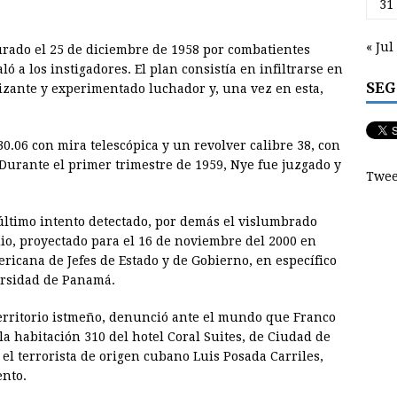
31
« Jul
urado el 25 de diciembre de 1958 por combatientes
ó a los instigadores. El plan consistía en infiltrarse en
SEG
tizante y experimentado luchador y, una vez en esta,
30.06 con mira telescópica y un revolver calibre 38, con
 Durante el primer trimestre de 1959, Nye fue juzgado y
Twee
último intento detectado, por demás el vislumbrado
io, proyectado para el 16 de noviembre del 2000 en
ricana de Jefes de Estado y de Gobierno, en específico
ersidad de Panamá.
territorio istmeño, denunció ante el mundo que Franco
 habitación 310 del hotel Coral Suites, de Ciudad de
l terrorista de origen cubano Luis Posada Carriles,
ento.