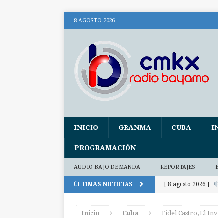
8 AGOSTO 2026
INICIO
GRANMA
CUBA
I
PROGRAMACIÓN
AUDIO BAJO DEMANDA
REPORTAJES
ÚLTIMAS NOTICIAS
[ 8 agosto 2026 ]
trasformación (+ a
Inicio
Cuba
Fidel Castro, El In
[ 8 agosto 2026 ]
C