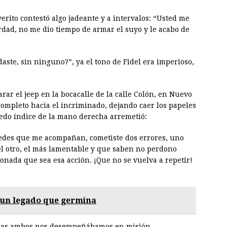
rito contestó algo jadeante y a intervalos: “Usted me
dad, no me dio tiempo de armar el suyo y le acabo de
ste, sin ninguno?”, ya el tono de Fidel era imperioso,
ar el jeep en la bocacalle de la calle Colón, en Nuevo
completo hacia el incriminado, dejando caer los papeles
dedo índice de la mano derecha arremetió:
tedes que me acompañan, cometiste dos errores, uno
el otro, el más lamentable y que saben no perdono
onada que sea esa acción. ¡Que no se vuelva a repetir!
y un legado que germina
tras ambos nos desempeñábamos en misión