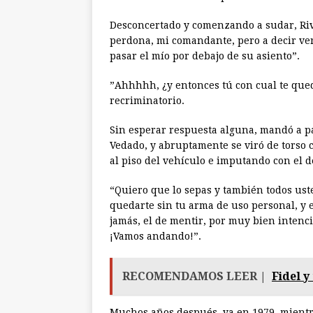
Desconcertado y comenzando a sudar, Rive
perdona, mi comandante, pero a decir ver
pasar el mío por debajo de su asiento”.
”Ahhhhh, ¿y entonces tú con cual te queda
recriminatorio.
Sin esperar respuesta alguna, mandó a par
Vedado, y abruptamente se viró de torso 
al piso del vehículo e imputando con el 
“Quiero que lo sepas y también todos us
quedarte sin tu arma de uso personal, y 
jamás, el de mentir, por muy bien intenci
¡Vamos andando!”.
RECOMENDAMOS LEER |
Fidel 
Muchos años después, ya en 1979, mien