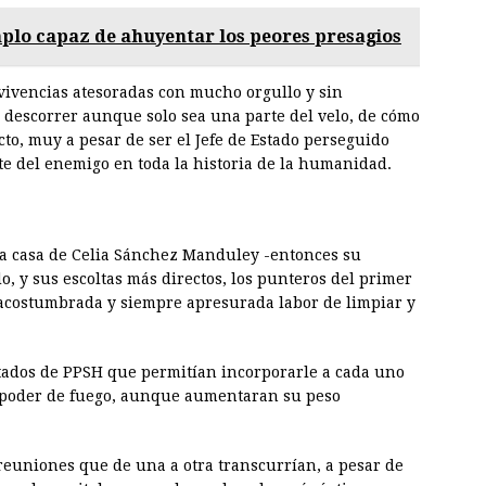
mplo capaz de ahuyentar los peores presagios
ivencias atesoradas con mucho orgullo y sin
 descorrer aunque solo sea una parte del velo, de cómo
cto, muy a pesar de ser el Jefe de Estado perseguido
e del enemigo en toda la historia de la humanidad.
la casa de Celia Sánchez Manduley -entonces su
o, y sus escoltas más directos, los punteros del primer
 acostumbrada y siempre apresurada labor de limpiar y
tados de PPSH que permitían incorporarle a cada uno
r poder de fuego, aunque aumentaran su peso
reuniones que de una a otra transcurrían, a pesar de