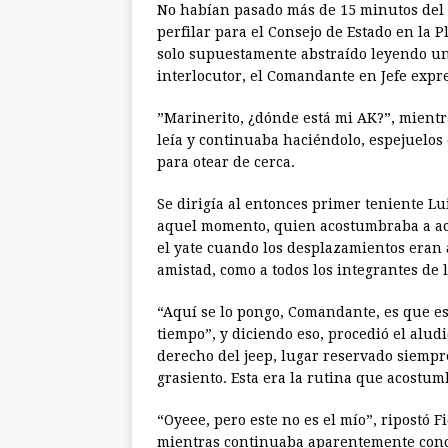
No habían pasado más de 15 minutos del d
perfilar para el Consejo de Estado en la 
solo supuestamente abstraído leyendo un
interlocutor, el Comandante en Jefe expr
”Marinerito, ¿dónde está mi AK?”, mientr
leía y continuaba haciéndolo, espejuelos
para otear de cerca.
Se dirigía al entonces primer teniente Lu
aquel momento, quien acostumbraba a ac
el yate cuando los desplazamientos eran a
amistad, como a todos los integrantes de l
“Aquí se lo pongo, Comandante, es que e
tiempo”, y diciendo eso, procedió el alud
derecho del jeep, lugar reservado siempre
grasiento. Esta era la rutina que acostu
“Oyeee, pero este no es el mío”, ripostó 
mientras continuaba aparentemente conc