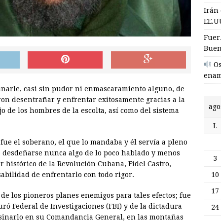
Irán
EE.U
Fuer
Buen
Os
enam
inarle, casi sin pudor ni enmascaramiento alguno, de
ron desentrañar y enfrentar exitosamente gracias a la
ago
jo de los hombres de la escolta, así como del sistema
L
fue el soberano, el que lo mandaba y él servía a pleno
e desdeñarse nunca algo de lo poco hablado y menos
3
der histórico de la Revolución Cubana, Fidel Castro,
10
sabilidad de enfrentarlo con todo rigor.
17
e los pioneros planes enemigos para tales efectos; fue
ó Federal de Investigaciones (FBI) y de la dictadura
24
sesinarlo en su Comandancia General, en las montañas