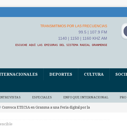
TRANSMITIMOS POR LAS FRECUENCIAS
99.5 | 107.9 FM
1140 | 1150 | 1160 KHZ AM
ESCUCHE AQUÍ LAS EMISORAS DEL SISTEMA RADIAL GRANMENSE
NTERNACIONALES
DEPORTES
CULTURA
SOCI
ENTREVISTAS
ESPECIALES
ENFOQUE INTERNACIONAL
PRO
Convoca ETECSA en Granma a una Feria digital por la
udio)
AUDIO BAJO DEMANDA
vencible
hina entrega a Cuba nuevo donativo de sistemas fotovoltaicos