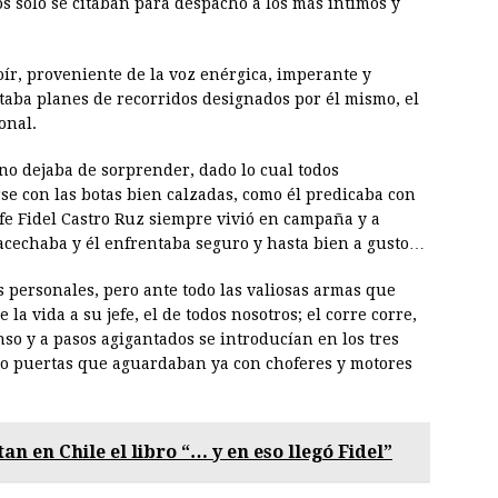
os solo se citaban para despacho a los más íntimos y
oír, proveniente de la voz enérgica, imperante y
taba planes de recorridos designados por él mismo, el
onal.
no dejaba de sorprender, dado lo cual todos
e con las botas bien calzadas, como él predicaba con
fe Fidel Castro Ruz siempre vivió en campaña y a
acechaba y él enfrentaba seguro y hasta bien a gusto…
 personales, pero ante todo las valiosas armas que
la vida a su jefe, el de todos nosotros; el corre corre,
o y a pasos agigantados se introducían en los tres
atro puertas que aguardaban ya con choferes y motores
an en Chile el libro “… y en eso llegó Fidel”