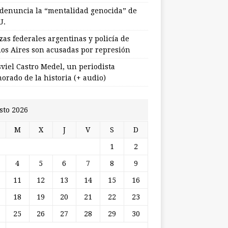
 denuncia la “mentalidad genocida” de
U.
zas federales argentinas y policía de
os Aires son acusadas por represión
viel Castro Medel, un periodista
orado de la historia (+ audio)
sto 2026
M
X
J
V
S
D
1
2
4
5
6
7
8
9
11
12
13
14
15
16
18
19
20
21
22
23
25
26
27
28
29
30