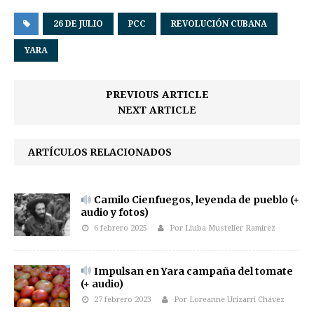
26 DE JULIO
PCC
REVOLUCIÓN CUBANA
YARA
PREVIOUS ARTICLE
NEXT ARTICLE
ARTÍCULOS RELACIONADOS
Camilo Cienfuegos, leyenda de pueblo (+
audio y fotos)
6 febrero 2025
Por Liuba Mustelier Ramirez
Impulsan en Yara campaña del tomate
(+ audio)
27 febrero 2023
Por Loreanne Urizarri Chávez