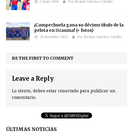
5 junio 2024
Por Ibrahín Sánchez Carrillo
¡Campechuela gana su décimo título de la
pelota en Granma! (+ fotos)
29 diciembre 2022
Por Ibrahín Sánchez Carrillo
BE THE FIRST TO COMMENT
Leave a Reply
Lo siento, debes estar
conectado
para publicar un
comentario.
ÚLTIMAS NOTICIAS