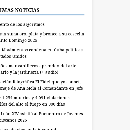
IMAS NOTICIAS
lento de los algoritmos
ma suma oro, plata y bronce a su cosecha
anto Domingo 2026
 Movimientos condena en Cuba políticas
stados Unidos
ños manzanilleros aprenden del arte
ario y la jardinería (+ audio)
ición fotográfica El Fidel que yo conocí,
naje de Ana Mola al Comandante en Jefe
: 1.254 muertos y 4.091 violaciones
líes del alto el fuego en 300 días
 León XIV asistió al Encuentro de Jóvenes
ciscanos 2026
: legado vivo en la juventud