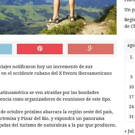
Un p
Regi
de C
ago
L
viajes notificaron hoy un incremento de sus
n en el occidente cubano del X Evento Iberoamericano
3
10
 Latinoamérica se ven atraídas por las bondades
17
iencia como organizadores de reuniones de este tipo.
24
5 de octubre próximo abarcara la región oeste del país,
31
rtemisa y Pinar del Río, y expondrá un panorama
gadas del turismo de naturaleza a la par que producen.
« Jul