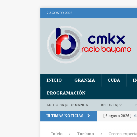
7 AGOSTO 2026
INICIO
GRANMA
CUBA
I
PROGRAMACIÓN
AUDIO BAJO DEMANDA
REPORTAJES
ÚLTIMAS NOTICIAS
[ 6 agosto 2026 ]
(+ audio)
AUDI
Inicio
Turismo
Crecen expecta
[ 6 agosto 2026 ]
E