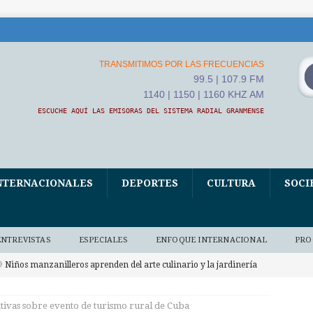
TRANSMITIMOS POR LAS FRECUENCIAS
99.5 | 107.9 FM
1140 | 1150 | 1160 KHZ AM
ESCUCHE AQUÍ LAS EMISORAS DEL SISTEMA RADIAL GRANMENSE
NTERNACIONALES
DEPORTES
CULTURA
SOCI
ENTREVISTAS
ESPECIALES
ENFOQUE INTERNACIONAL
PRO
Niños manzanilleros aprenden del arte culinario y la jardinería
O BAJO DEMANDA
tivas sobre evento de turismo rural de Cuba
xposición fotográfica El Fidel que yo conocí, homenaje de Ana