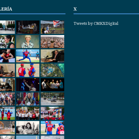
LERÍA
X
Tweets by CMKXDigital