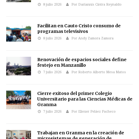
8 julio 2026
Por Dariannis Cintra Reynaldo
Facilitan en Cauto Cristo consumo de
programas televisivos
8 julio 2026
Por Andy Zamora Zamora
Renovación de espacios sociales define
festejo en Manzanillo
7 julio 2026
Por Roberto Alberto Mesa Matos
Cierre exitoso del primer Colegio
Universitario para las Ciencias Médicas de
Granma
7 julio 2026
Por Eliexer Peláez Pacheco
Trabajan en Granma en la creación de
microsistemas de generación de