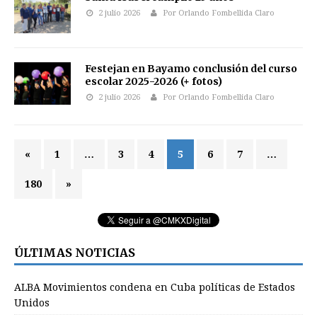
2 julio 2026
Por Orlando Fombellida Claro
Festejan en Bayamo conclusión del curso
escolar 2025-2026 (+ fotos)
2 julio 2026
Por Orlando Fombellida Claro
«
1
…
3
4
5
6
7
…
180
»
ÚLTIMAS NOTICIAS
ALBA Movimientos condena en Cuba políticas de Estados
Unidos