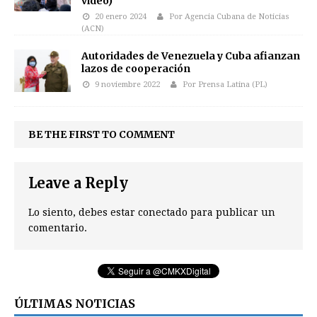
video)
20 enero 2024
Por Agencia Cubana de Noticias
(ACN)
Autoridades de Venezuela y Cuba afianzan
lazos de cooperación
9 noviembre 2022
Por Prensa Latina (PL)
BE THE FIRST TO COMMENT
Leave a Reply
Lo siento, debes estar
conectado
para publicar un
comentario.
ÚLTIMAS NOTICIAS