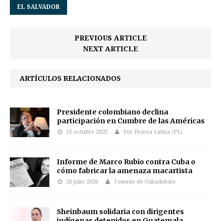
EL SALVADOR
PREVIOUS ARTICLE
NEXT ARTICLE
ARTÍCULOS RELACIONADOS
Presidente colombiano declina
participación en Cumbre de las Américas
15 octubre 2025
Por Prensa Latina (PL)
Informe de Marco Rubio contra Cuba o
cómo fabricar la amenaza macartista
20 julio 2026
Tomado de Cubadebate
Sheinbaum solidaria con dirigentes
indígenas detenidos en Guatemala