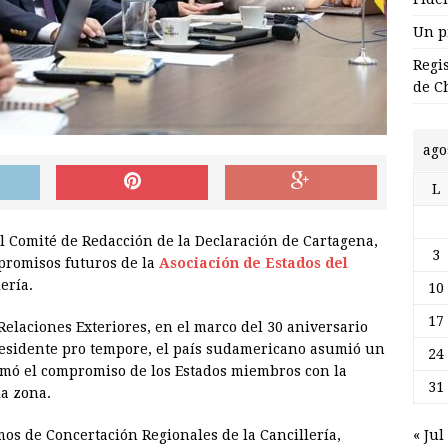
Un p
Regi
de C
ago
L
l Comité de Redacción de la Declaración de Cartagena,
3
promisos futuros de la
Asociación de Estados del
ería.
10
17
Relaciones Exteriores, en el marco del 30 aniversario
residente pro tempore, el país sudamericano asumió un
24
irmó el compromiso de los Estados miembros con la
31
la zona.
« Jul
s de Concertación Regionales de la Cancillería,