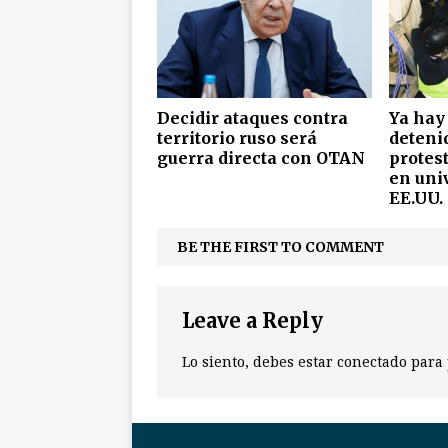
Decidir ataques contra
Ya hay
territorio ruso será
deteni
guerra directa con OTAN
protes
en uni
EE.UU. 
BE THE FIRST TO COMMENT
Leave a Reply
Lo siento, debes estar
conectado
para 