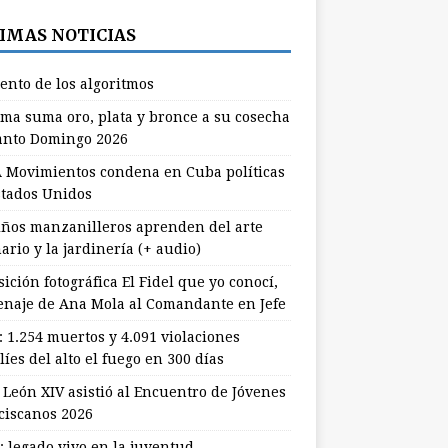
IMAS NOTICIAS
lento de los algoritmos
ma suma oro, plata y bronce a su cosecha
anto Domingo 2026
 Movimientos condena en Cuba políticas
stados Unidos
ños manzanilleros aprenden del arte
ario y la jardinería (+ audio)
ición fotográfica El Fidel que yo conocí,
naje de Ana Mola al Comandante en Jefe
: 1.254 muertos y 4.091 violaciones
líes del alto el fuego en 300 días
 León XIV asistió al Encuentro de Jóvenes
ciscanos 2026
: legado vivo en la juventud