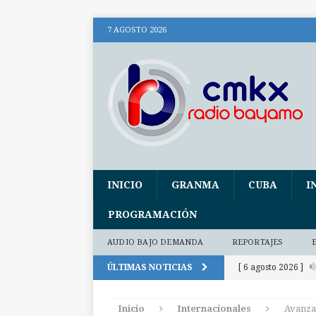
7 AGOSTO 2026
INICIO
GRANMA
CUBA
I
PROGRAMACIÓN
AUDIO BAJO DEMANDA
REPORTAJES
ÚLTIMAS NOTICIAS
[ 6 agosto 2026 ]
(+ audio)
AUDI
Inicio
Internacionales
Avanza
[ 6 agosto 2026 ]
E