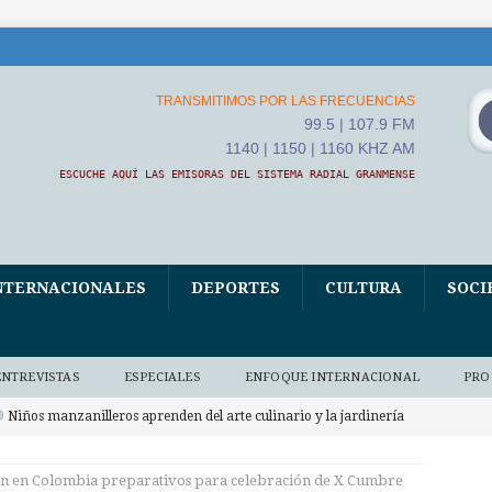
TRANSMITIMOS POR LAS FRECUENCIAS
99.5 | 107.9 FM
1140 | 1150 | 1160 KHZ AM
ESCUCHE AQUÍ LAS EMISORAS DEL SISTEMA RADIAL GRANMENSE
NTERNACIONALES
DEPORTES
CULTURA
SOCI
ENTREVISTAS
ESPECIALES
ENFOQUE INTERNACIONAL
PRO
Niños manzanilleros aprenden del arte culinario y la jardinería
O BAJO DEMANDA
n en Colombia preparativos para celebración de X Cumbre
xposición fotográfica El Fidel que yo conocí, homenaje de Ana