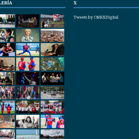
LERÍA
X
Tweets by CMKXDigital