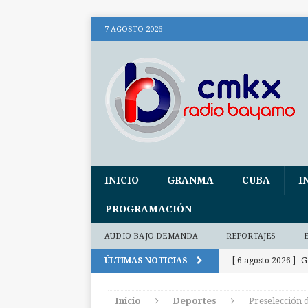
7 AGOSTO 2026
INICIO
GRANMA
CUBA
I
PROGRAMACIÓN
AUDIO BAJO DEMANDA
REPORTAJES
ÚLTIMAS NOTICIAS
[ 6 agosto 2026 ]
G
2026
DEPORT
Inicio
Deportes
Preselección 
[ 6 agosto 2026 ]
A