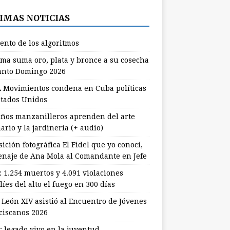
IMAS NOTICIAS
lento de los algoritmos
ma suma oro, plata y bronce a su cosecha
anto Domingo 2026
 Movimientos condena en Cuba políticas
stados Unidos
ños manzanilleros aprenden del arte
ario y la jardinería (+ audio)
ición fotográfica El Fidel que yo conocí,
naje de Ana Mola al Comandante en Jefe
: 1.254 muertos y 4.091 violaciones
líes del alto el fuego en 300 días
 León XIV asistió al Encuentro de Jóvenes
ciscanos 2026
: legado vivo en la juventud