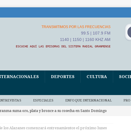
TRANSMITIMOS POR LAS FRECUENCIAS
99.5 | 107.9 FM
1140 | 1150 | 1160 KHZ AM
ESCUCHE AQUÍ LAS EMISORAS DEL SISTEMA RADIAL GRANMENSE
NTERNACIONALES
DEPORTES
CULTURA
SOCI
ENTREVISTAS
ESPECIALES
ENFOQUE INTERNACIONAL
PRO
ranma suma oro, plata y bronce a su cosecha en Santo Domingo
ES
de los Alazanes comenzará entrenamientos el próximo lunes
LBA Movimientos condena en Cuba políticas de Estados Unidos