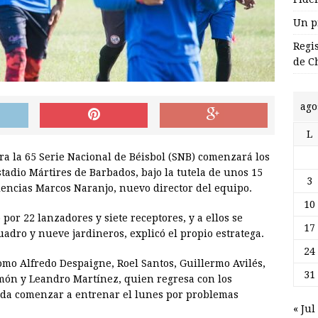
Un p
Regi
de C
ago
L
a la 65 Serie Nacional de Béisbol (SNB) comenzará los
tadio Mártires de Barbados, bajo la tutela de unos 15
3
iencias Marcos Naranjo, nuevo director del equipo.
10
por 22 lanzadores y siete receptores, y a ellos se
17
adro y nueve jardineros, explicó el propio estratega.
24
mo Alfredo Despaigne, Roel Santos, Guillermo Avilés,
31
món y Leandro Martínez, quien regresa con los
a comenzar a entrenar el lunes por problemas
« Jul