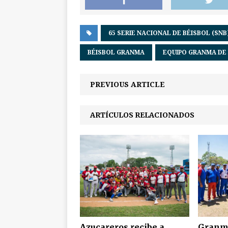
65 SERIE NACIONAL DE BÉISBOL (SNB
BÉISBOL GRANMA
EQUIPO GRANMA DE
PREVIOUS ARTICLE
ARTÍCULOS RELACIONADOS
Azucareros recibe a
Granma