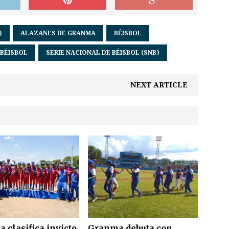
)
ALAZANES DE GRANMA
BÉISBOL
 BÉISBOL
SERIE NACIONAL DE BÉISBOL (SNB)
NEXT ARTICLE
 clasifica invicto
Granma debuta con