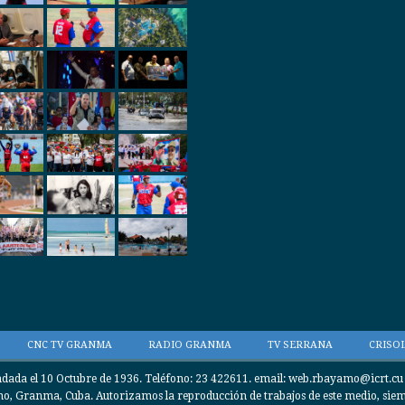
CNC TV GRANMA
RADIO GRANMA
TV SERRANA
CRISOL
da el 10 Octubre de 1936. Teléfono: 23 422611. email: web.rbayamo@icrt.cu / 
, Granma, Cuba. Autorizamos la reproducción de trabajos de este medio, siempr