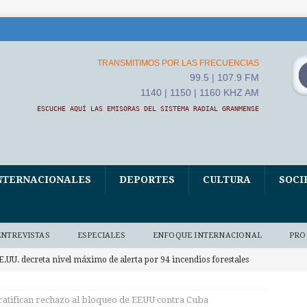
TRANSMITIMOS POR LAS FRECUENCIAS
99.5 | 107.9 FM
1140 | 1150 | 1160 KHZ AM
ESCUCHE AQUÍ LAS EMISORAS DEL SISTEMA RADIAL GRANMENSE
NTERNACIONALES
DEPORTES
CULTURA
SOCI
ENTREVISTAS
ESPECIALES
ENFOQUE INTERNACIONAL
PRO
E.UU. decreta nivel máximo de alerta por 94 incendios forestales
NACIONALES
atifican rechazo al bloqueo de EEUU contra Cuba
V Asamblea Continental de ALBA Movimientos iniciará este jueves