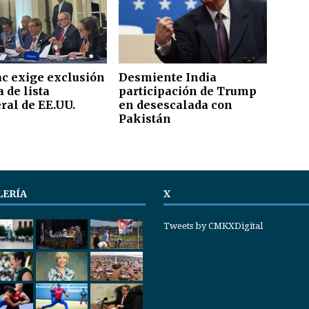
ac exige exclusión
Desmiente India
 de lista
participación de Trump
ral de EE.UU.
en desescalada con
Pakistán
LERÍA
X
Tweets by CMKXDigital