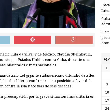
Inic
Inte
Cuba 
adqu
Llam
prot
econ
 Inácio Lula da Silva, y de México, Claudia Sheinbaum,
ago
mpuesto por Estados Unidos contra Cuba, durante una
as bilaterales e internacionales.
L
 mandatario del gigante sudamericano difundió detalles
ó, los dos líderes confirmaron su posición a favor del
3
n contra la isla hace más de seis décadas.
10
u preocupación por la grave situación humanitaria en
17
24