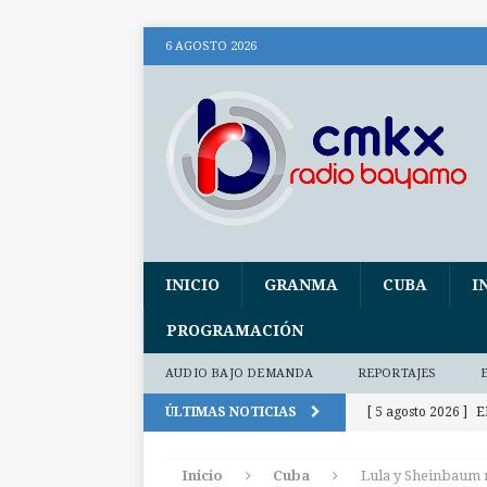
6 AGOSTO 2026
INICIO
GRANMA
CUBA
I
PROGRAMACIÓN
AUDIO BAJO DEMANDA
REPORTAJES
ÚLTIMAS NOTICIAS
[ 5 agosto 2026 ]
E
activos
INTER
Inicio
Cuba
Lula y Sheinbaum r
[ 5 agosto 2026 ]
I