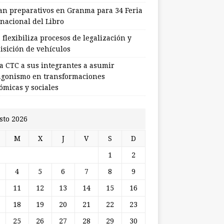
ian preparativos en Granma para 34 Feria
rnacional del Libro
flexibiliza procesos de legalización y
isición de vehículos
a CTC a sus integrantes a asumir
agonismo en transformaciones
ómicas y sociales
sto 2026
M
X
J
V
S
D
1
2
4
5
6
7
8
9
11
12
13
14
15
16
18
19
20
21
22
23
25
26
27
28
29
30