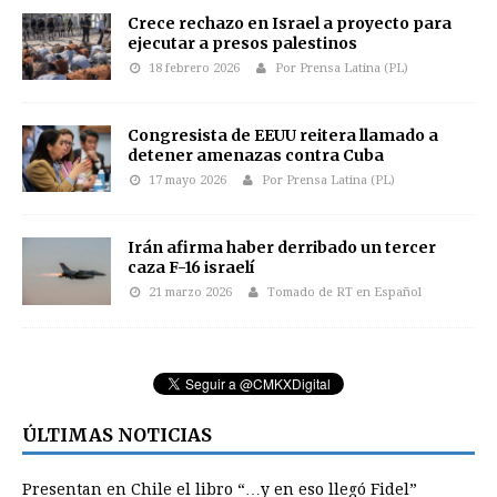
Crece rechazo en Israel a proyecto para
ejecutar a presos palestinos
18 febrero 2026
Por Prensa Latina (PL)
Congresista de EEUU reitera llamado a
detener amenazas contra Cuba
17 mayo 2026
Por Prensa Latina (PL)
Irán afirma haber derribado un tercer
caza F-16 israelí
21 marzo 2026
Tomado de RT en Español
ÚLTIMAS NOTICIAS
Presentan en Chile el libro “…y en eso llegó Fidel”