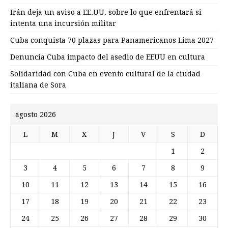
Irán deja un aviso a EE.UU. sobre lo que enfrentará si
intenta una incursión militar
Cuba conquista 70 plazas para Panamericanos Lima 2027
Denuncia Cuba impacto del asedio de EEUU en cultura
Solidaridad con Cuba en evento cultural de la ciudad
italiana de Sora
agosto 2026
L
M
X
J
V
S
D
1
2
3
4
5
6
7
8
9
10
11
12
13
14
15
16
17
18
19
20
21
22
23
24
25
26
27
28
29
30