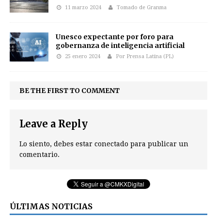
11 marzo 2024
Tomado de Granma
Unesco expectante por foro para
gobernanza de inteligencia artificial
25 enero 2024
Por Prensa Latina (PL)
BE THE FIRST TO COMMENT
Leave a Reply
Lo siento, debes estar
conectado
para publicar un
comentario.
ÚLTIMAS NOTICIAS