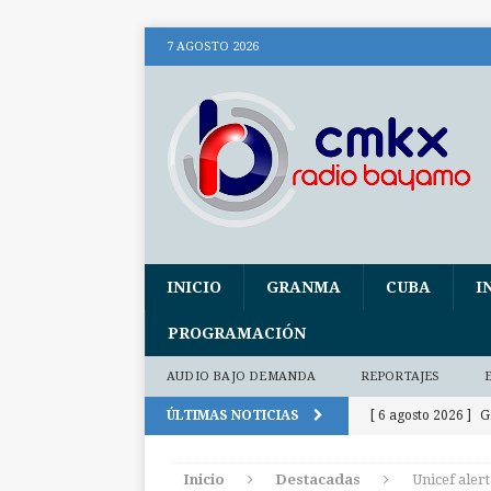
7 AGOSTO 2026
INICIO
GRANMA
CUBA
I
PROGRAMACIÓN
AUDIO BAJO DEMANDA
REPORTAJES
ÚLTIMAS NOTICIAS
[ 6 agosto 2026 ]
G
2026
DEPORT
Inicio
Destacadas
Unicef aler
[ 6 agosto 2026 ]
A