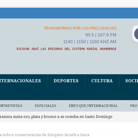
TRANSMITIMOS POR LAS FRECUENCIAS
99.5 | 107.9 FM
1140 | 1150 | 1160 KHZ AM
ESCUCHE AQUÍ LAS EMISORAS DEL SISTEMA RADIAL GRANMENSE
NTERNACIONALES
DEPORTES
CULTURA
SOCI
ENTREVISTAS
ESPECIALES
ENFOQUE INTERNACIONAL
PRO
ranma suma oro, plata y bronce a su cosecha en Santo Domingo
ES
ta sobre consecuencias de bloqueo israelí a Gaza
LBA Movimientos condena en Cuba políticas de Estados Unidos