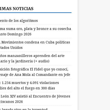
IMAS NOTICIAS
lento de los algoritmos
ma suma oro, plata y bronce a su cosecha
anto Domingo 2026
 Movimientos condena en Cuba políticas
stados Unidos
ños manzanilleros aprenden del arte
ario y la jardinería (+ audio)
ición fotográfica El Fidel que yo conocí,
naje de Ana Mola al Comandante en Jefe
: 1.254 muertos y 4.091 violaciones
líes del alto el fuego en 300 días
 León XIV asistió al Encuentro de Jóvenes
ciscanos 2026
: legado vivo en la juventud