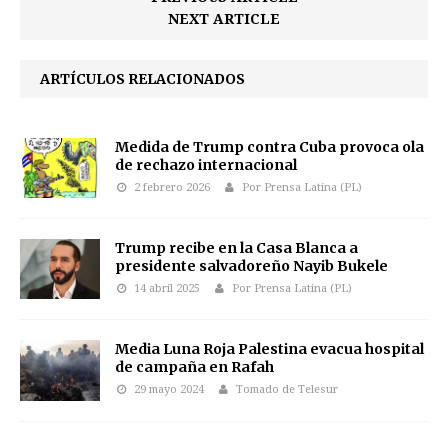
NEXT ARTICLE
ARTÍCULOS RELACIONADOS
Medida de Trump contra Cuba provoca ola
de rechazo internacional
2 febrero 2026
Por Prensa Latina (PL)
Trump recibe en la Casa Blanca a
presidente salvadoreño Nayib Bukele
14 abril 2025
Por Prensa Latina (PL)
Media Luna Roja Palestina evacua hospital
de campaña en Rafah
29 mayo 2024
Tomado de Telesur