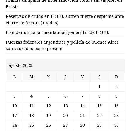
Avanza campaña de intensificación contra sarampión en
Brasil
Reservas de crudo en EE.UU. sufren fuerte desplome ante
cierre de Ormuz (+ video)
Irán denuncia la “mentalidad genocida” de EE.UU.
Fuerzas federales argentinas y policía de Buenos Aires
son acusadas por represión
agosto 2026
L
M
X
J
V
S
D
1
2
3
4
5
6
7
8
9
10
11
12
13
14
15
16
17
18
19
20
21
22
23
24
25
26
27
28
29
30