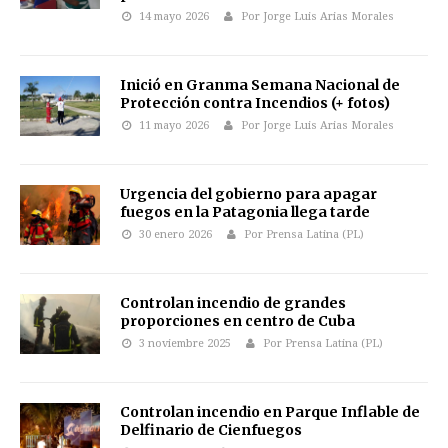
14 mayo 2026
Por Jorge Luis Arias Morales
Inició en Granma Semana Nacional de
Protección contra Incendios (+ fotos)
11 mayo 2026
Por Jorge Luis Arias Morales
Urgencia del gobierno para apagar
fuegos en la Patagonia llega tarde
30 enero 2026
Por Prensa Latina (PL)
Controlan incendio de grandes
proporciones en centro de Cuba
3 noviembre 2025
Por Prensa Latina (PL)
Controlan incendio en Parque Inflable de
Delfinario de Cienfuegos