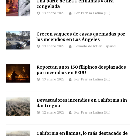
Una parte de EEUU en llamas y otra
congelada
23 enero 2025
Por Prensa Latina (PL)
Crecen saqueos de casas quemadas por
los incendios en Los Ángeles
13 enero 2025
Tomado de RT en Español
Reportan unos 150 filipinos desplazados
por incendios en EEUU
13 enero 2025
Por Prensa Latina (PL)
Devastadores incendios en California sin
dar tregua
12 enero 2025
Por Prensa Latina (PL)
California en llamas, lo más destacado de