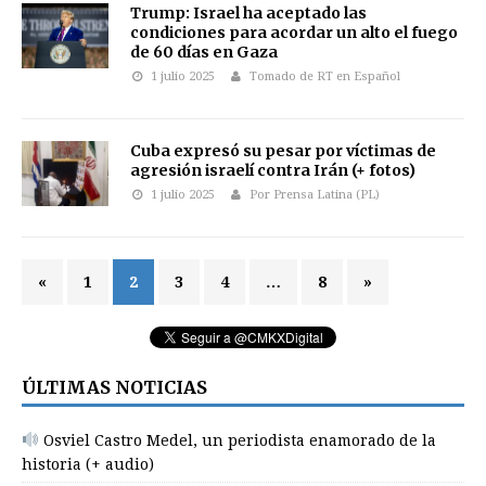
Trump: Israel ha aceptado las
condiciones para acordar un alto el fuego
de 60 días en Gaza
1 julio 2025
Tomado de RT en Español
Cuba expresó su pesar por víctimas de
agresión israelí contra Irán (+ fotos)
1 julio 2025
Por Prensa Latina (PL)
«
1
2
3
4
…
8
»
ÚLTIMAS NOTICIAS
Osviel Castro Medel, un periodista enamorado de la
historia (+ audio)