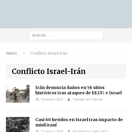
Inicio
Conflicto Israel-Irán
Conflicto Israel-Irán
Irán denuncia daños en 56 sitios
históricos tras ataques de EE.UU. e Israel
14 marzo 2026
Tomado de Telesur
Casi 60 heridos en Israel tras impacto de
misil iraní
13 marzo 2026
Por Prensa Latina (PL)