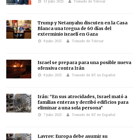
13 julio 2025
Tomado de Telesur
Trump y Netanyahu discuten en la Casa
Blanca una tregua de 60 días del
exterminio israelí en Gaza
8 julio 2025
Tomado de Telesur
Israel se prepara para una posible nueva
ofensiva contra Irán
8 julio 2025
Tomado de RT en Español
Irán: “En sus atrocidades, Israel mató a
familias enteras y derribó edificios para
eliminar a una sola persona”
7 julio 2025
Tomado de RT en Español
Lavrov: Europa debe asumir su