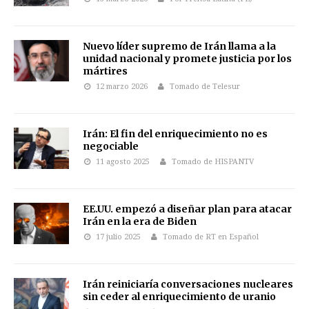
Nuevo líder supremo de Irán llama a la
unidad nacional y promete justicia por los
mártires
12 marzo 2026
Tomado de Telesur
Irán: El fin del enriquecimiento no es
negociable
11 agosto 2025
Tomado de HISPANTV
EE.UU. empezó a diseñar plan para atacar
Irán en la era de Biden
17 julio 2025
Tomado de RT en Español
Irán reiniciaría conversaciones nucleares
sin ceder al enriquecimiento de uranio