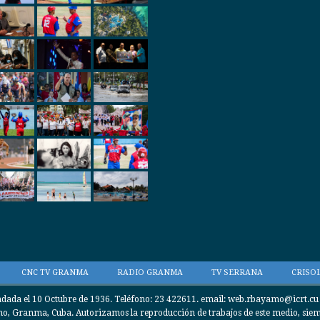
CNC TV GRANMA
RADIO GRANMA
TV SERRANA
CRISOL
da el 10 Octubre de 1936. Teléfono: 23 422611. email: web.rbayamo@icrt.cu / 
, Granma, Cuba. Autorizamos la reproducción de trabajos de este medio, siempr