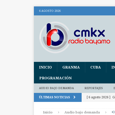
6 AGOSTO 2026
INICIO
GRANMA
CUBA
I
PROGRAMACIÓN
AUDIO BAJO DEMANDA
REPORTAJES
ÚLTIMAS NOTICIAS
[ 6 agosto 2026 ]
G
300 días
INTE
Inicio
Audio bajo demanda
[ 6 agosto 2026 ]
P