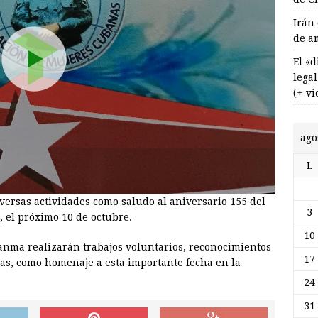
Irán
de a
El «
lega
(+ vi
ago
L
ersas actividades como saludo al aniversario 155 del
3
, el próximo 10 de octubre.
10
nma realizarán trabajos voluntarios, reconocimientos
17
das, como homenaje a esta importante fecha en la
24
31