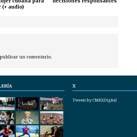
mujer cubana para
decisiones responsables
r (+ audio)
publicar un comentario.
LERÍA
X
Tweets by CMKXDigital