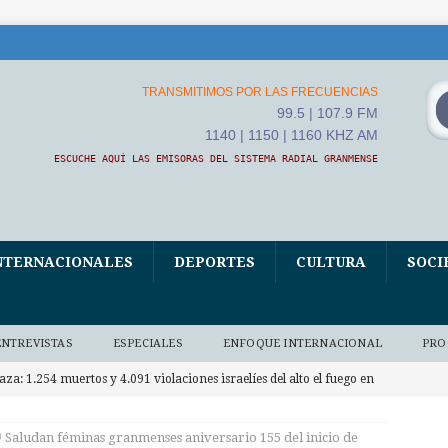
TRANSMITIMOS POR LAS FRECUENCIAS
99.5 | 107.9 FM
1140 | 1150 | 1160 KHZ AM
ESCUCHE AQUÍ LAS EMISORAS DEL SISTEMA RADIAL GRANMENSE
NTERNACIONALES
DEPORTES
CULTURA
SOCI
ENTREVISTAS
ESPECIALES
ENFOQUE INTERNACIONAL
PRO
aza: 1.254 muertos y 4.091 violaciones israelíes del alto el fuego en
RNACIONALES
Saludan féminas granmenses aniversario 155 del inicio de
apa León XIV asistió al Encuentro de Jóvenes Franciscanos 2026