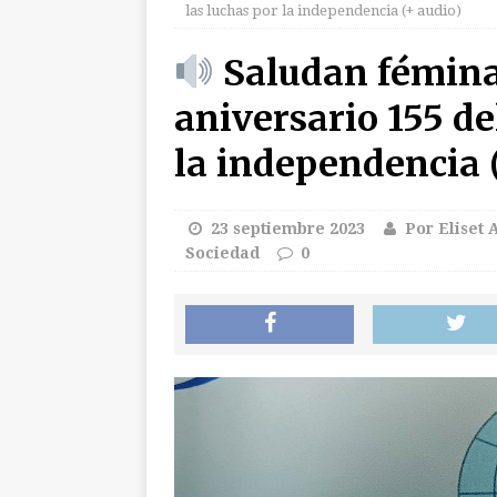
las luchas por la independencia (+ audio)
INTERNACIO
Saludan fémin
[ 6 agosto 2026 ]
F
aniversario 155 del
[ 6 agosto 2026 ]
U
la independencia (
[ 6 agosto 2026 ]
A
CUBA
[ 6 agosto 2026 ]
23 septiembre 2023
Por Eliset
Sociedad
0
(+ audio)
AUDI
[ 6 agosto 2026 ]
E
Mola al Comandant