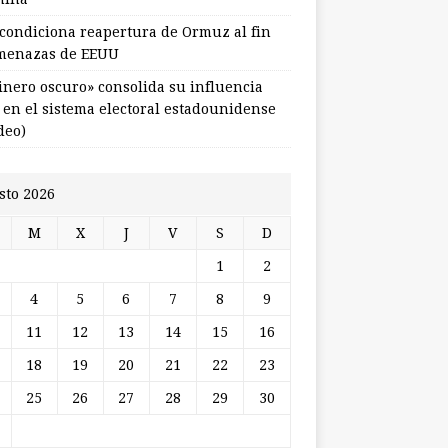
 condiciona reapertura de Ormuz al fin
menazas de EEUU
dinero oscuro» consolida su influencia
l en el sistema electoral estadounidense
deo)
sto 2026
M
X
J
V
S
D
1
2
4
5
6
7
8
9
11
12
13
14
15
16
18
19
20
21
22
23
25
26
27
28
29
30