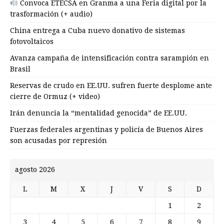
Convoca ETECSA en Granma a una Feria digital por la
trasformación (+ audio)
China entrega a Cuba nuevo donativo de sistemas
fotovoltaicos
Avanza campaña de intensificación contra sarampión en
Brasil
Reservas de crudo en EE.UU. sufren fuerte desplome ante
cierre de Ormuz (+ video)
Irán denuncia la “mentalidad genocida” de EE.UU.
Fuerzas federales argentinas y policía de Buenos Aires
son acusadas por represión
agosto 2026
L
M
X
J
V
S
D
1
2
3
4
5
6
7
8
9