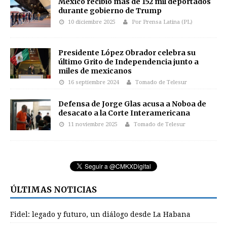
México recibió más de 152 mil deportados
durante gobierno de Trump
10 diciembre 2025
Por Prensa Latina (PL)
Presidente López Obrador celebra su
último Grito de Independencia junto a
miles de mexicanos
16 septiembre 2024
Tomado de Telesur
Defensa de Jorge Glas acusa a Noboa de
desacato a la Corte Interamericana
11 noviembre 2025
Tomado de Telesur
ÚLTIMAS NOTICIAS
Fidel: legado y futuro, un diálogo desde La Habana