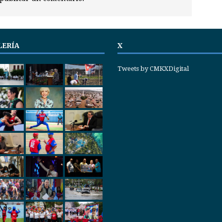
LERÍA
X
Tweets by CMKXDigital