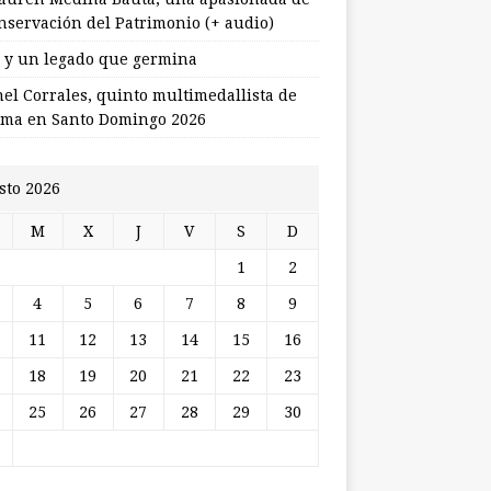
onservación del Patrimonio (+ audio)
l y un legado que germina
nel Corrales, quinto multimedallista de
ma en Santo Domingo 2026
sto 2026
M
X
J
V
S
D
1
2
4
5
6
7
8
9
11
12
13
14
15
16
18
19
20
21
22
23
25
26
27
28
29
30