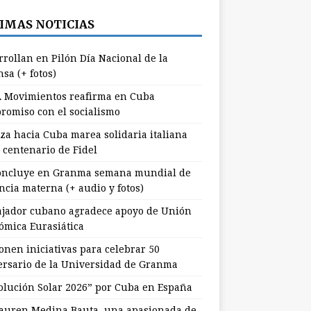
IMAS NOTICIAS
rrollan en Pilón Día Nacional de la
sa (+ fotos)
 Movimientos reafirma en Cuba
romiso con el socialismo
za hacia Cuba marea solidaria italiana
 centenario de Fidel
ncluye en Granma semana mundial de
ncia materna (+ audio y fotos)
jador cubano agradece apoyo de Unión
ómica Eurasiática
onen iniciativas para celebrar 50
ersario de la Universidad de Granma
olución Solar 2026” por Cuba en España
uren Medina Bauta, una apasionada de