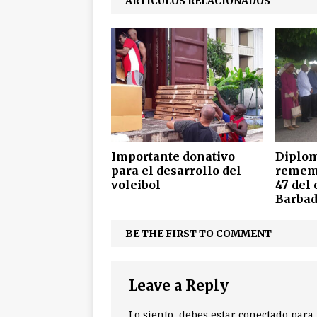
ARTÍCULOS RELACIONADOS
Importante donativo
Diplom
para el desarrollo del
rememo
voleibol
47 del
Barbad
BE THE FIRST TO COMMENT
Leave a Reply
Lo siento, debes estar
conectado
para 