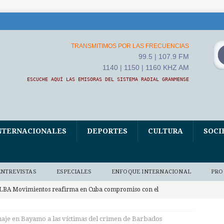
TRANSMITIMOS POR LAS FRECUENCIAS
99.5 | 107.9 FM
1140 | 1150 | 1160 KHZ AM
ESCUCHE AQUÍ LAS EMISORAS DEL SISTEMA RADIAL GRANMENSE
NTERNACIONALES
DEPORTES
CULTURA
SOCI
ENTREVISTAS
ESPECIALES
ENFOQUE INTERNACIONAL
PRO
LBA Movimientos reafirma en Cuba compromiso con el
BA
je en Bayamo a las víctimas del crimen de Barbados
vanza hacia Cuba marea solidaria italiana en el centenario de