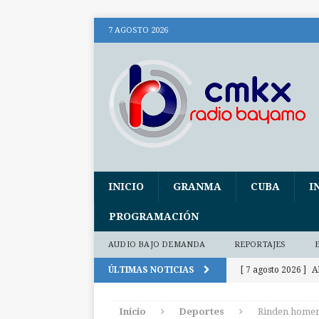
7 AGOSTO 2026
INICIO
GRANMA
CUBA
I
PROGRAMACIÓN
AUDIO BAJO DEMANDA
REPORTAJES
ÚLTIMAS NOTICIAS
[ 7 agosto 2026 ]
A
socialismo
CU
Inicio
Deportes
Rinden homena
[ 7 agosto 2026 ]
A