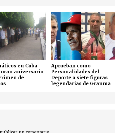
áticos en Cuba
Aprueban como
ran aniversario
Personalidades del
 crimen de
Deporte a siete figuras
os
legendarias de Granma
publicar un comentario.